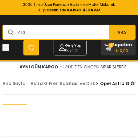
3000 TL ve Üzeri Periyodik Bakım ve Motor Mekanik
Alışverilerinizde
KARGO BEDAVA!
ARA
Sepetim
0
Giriş Yap
Kayıt Ol
₺ 0,00
AYNI GÜN KARGO
- 17:00’DEN ÖNCEKİ SİPARİŞLERDE
Ana Sayfa
Astra G Fren Balatası ve Disk
Opel Astra G Ön 