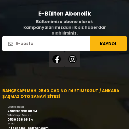
E-Bülten Abonelik
Bültenimize abone olarak
kampanyalarımızdan ilk siz haberdar
olabilirsiniz.
KAYDOL
BAHÇEKAPI MAH. 2540.CAD NO :14 ETİMESGUT / ANKARA
ŞAŞMAZ OTO SANAYİ SİTESİ
Destek Hattı
+90530 338 68 34
Whatsapp Destek
0530 338 68 34
E-Mail
info@opellcenter.com