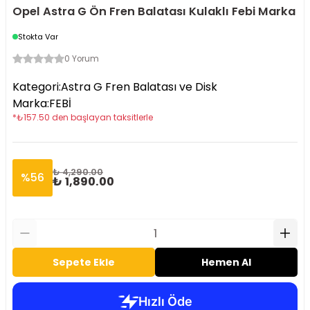
Opel Astra G Ön Fren Balatası Kulaklı Febi Marka
Stokta Var
0 Yorum
Kategori
:
Astra G Fren Balatası ve Disk
Marka
:
FEBİ
*
₺
157.50
den başlayan taksitlerle
₺ 4,290.00
%
56
₺ 1,890.00
Sepete Ekle
Hemen Al