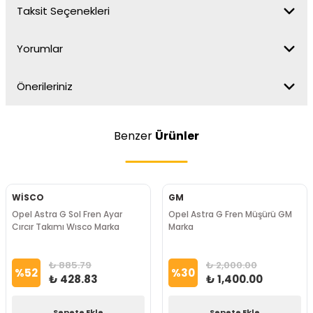
Taksit Seçenekleri
Yorumlar
Önerileriniz
Benzer
Ürünler
WİSCO
GM
Opel Astra G Sol Fren Ayar
Opel Astra G Fren Müşürü GM
Cırcır Takımı Wısco Marka
Marka
₺ 885.79
₺ 2,000.00
%
52
%
30
₺ 428.83
₺ 1,400.00
Sepete Ekle
Sepete Ekle