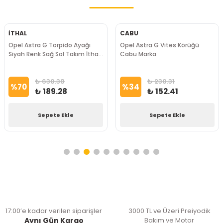
İTHAL
CABU
Opel Astra G Torpido Ayağı
Opel Astra G Vites Körüğü
Siyah Renk Sağ Sol Takım İthal
Cabu Marka
Marka
₺ 630.38
₺ 230.31
%
70
%
34
₺ 189.28
₺ 152.41
Sepete Ekle
Sepete Ekle
17:00’e kadar verilen siparişler
3000 TL ve Üzeri Preiyodik
Aynı Gün Kargo
Bakım ve Motor