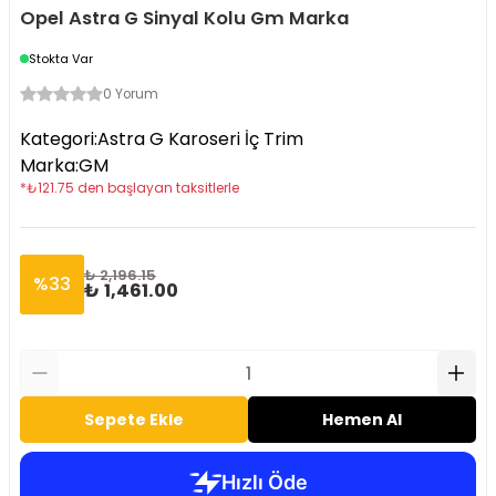
Opel Astra G Sinyal Kolu Gm Marka
Stokta Var
0 Yorum
Kategori
:
Astra G Karoseri İç Trim
Marka
:
GM
*
₺
121.75
den başlayan taksitlerle
₺ 2,196.15
%
33
₺ 1,461.00
Sepete Ekle
Hemen Al