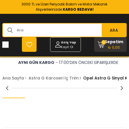
3000 TL ve Üzeri Periyodik Bakım ve Motor Mekanik
Alışverilerinizde
KARGO BEDAVA!
ARA
Sepetim
0
Giriş Yap
Kayıt Ol
₺ 0,00
AYNI GÜN KARGO
- 17:00’DEN ÖNCEKİ SİPARİŞLERDE
Ana Sayfa
Astra G Karoseri İç Trim
Opel Astra G Sinyal 