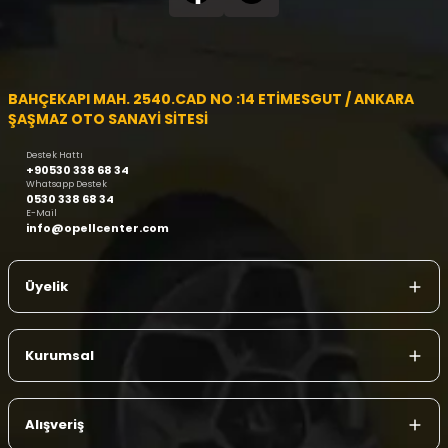
BAHÇEKAPI MAH. 2540.CAD NO :14 ETİMESGUT / ANKARA
ŞAŞMAZ OTO SANAYİ SİTESİ
Destek Hattı
+90530 338 68 34
Whatsapp Destek
0530 338 68 34
E-Mail
info@opellcenter.com
Üyelik
Kurumsal
Alışveriş