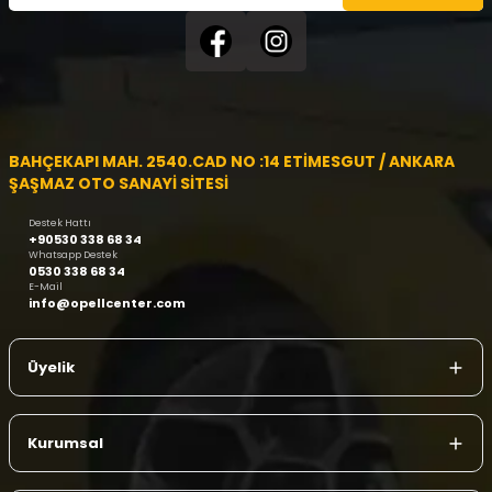
BAHÇEKAPI MAH. 2540.CAD NO :14 ETİMESGUT / ANKARA
ŞAŞMAZ OTO SANAYİ SİTESİ
Destek Hattı
+90530 338 68 34
Whatsapp Destek
0530 338 68 34
E-Mail
info@opellcenter.com
Üyelik
Kurumsal