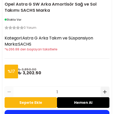
Opel Astra G SW Arka Amortisör Sağ ve Sol
Takımı SACHS Marka
Stokta Var
0 Yorum
Kategori
:
Astra G Arka Takım ve Süspansiyon
Marka
:
SACHS
*
₺
266.88
den başlayan taksitlerle
₺ 3,850.00
%
17
₺ 3,202.50
Sepete Ekle
Hemen Al