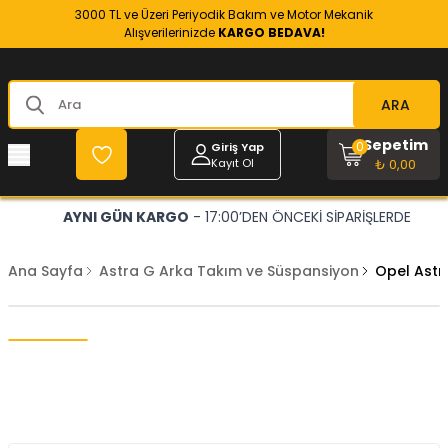
3000 TL ve Üzeri Periyodik Bakım ve Motor Mekanik
Alışverilerinizde
KARGO BEDAVA!
ARA
Sepetim
0
Giriş Yap
Kayıt Ol
₺ 0,00
AYNI GÜN KARGO
- 17:00’DEN ÖNCEKİ SİPARİŞLERDE
Ana Sayfa
Astra G Arka Takım ve Süspansiyon
Opel Astr