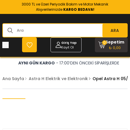
3000 TL ve Üzeri Periyodik Bakım ve Motor Mekanik
Alışverilerinizde
KARGO BEDAVA!
ARA
Sepetim
0
Giriş Yap
Kayıt Ol
₺ 0,00
AYNI GÜN KARGO
- 17:00’DEN ÖNCEKİ SİPARİŞLERDE
Ana Sayfa
Astra H Elektrik ve Elektronik
Opel Astra H 05/- 