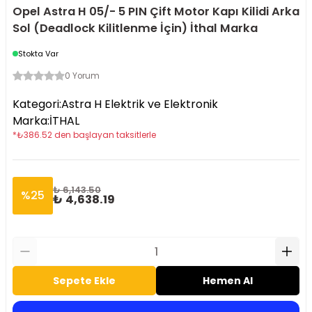
Opel Astra H 05/- 5 PIN Çift Motor Kapı Kilidi Arka
Sol (Deadlock Kilitlenme İçin) İthal Marka
Stokta Var
0 Yorum
Kategori
:
Astra H Elektrik ve Elektronik
Marka
:
İTHAL
*
₺
386.52
den başlayan taksitlerle
₺ 6,143.50
%
25
₺ 4,638.19
Sepete Ekle
Hemen Al