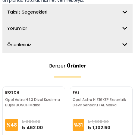
ön planda tutarak hizmet vermekteyiz.
Taksit Seçenekleri
Yorumlar
Önerileriniz
Benzer
Ürünler
BOSCH
FAE
Opel Astra H 1.3 Dizel Kızdırma
Opel Astra H Z16XEP Eksantrik
Bujisi BOSCH Marka
Devir Sensörü FAE Marka
₺ 880.00
₺ 1,595.00
%
48
%
31
₺ 462.00
₺ 1,102.50