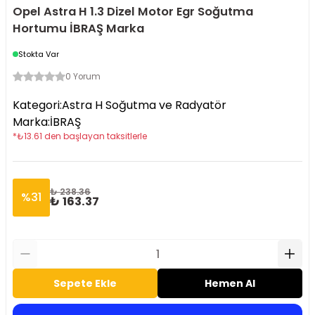
Opel Astra H 1.3 Dizel Motor Egr Soğutma
Hortumu İBRAŞ Marka
Stokta Var
0 Yorum
Kategori
:
Astra H Soğutma ve Radyatör
Marka
:
İBRAŞ
*
₺
13.61
den başlayan taksitlerle
₺ 238.36
%
31
₺ 163.37
Sepete Ekle
Hemen Al