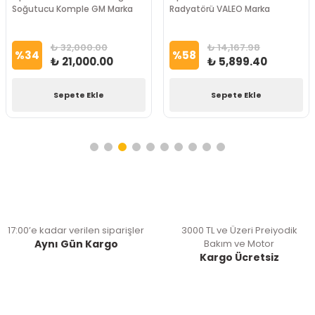
Soğutucu Komple GM Marka
Radyatörü VALEO Marka
₺ 32,000.00
₺ 14,167.98
%
34
%
58
₺ 21,000.00
₺ 5,899.40
Sepete Ekle
Sepete Ekle
17:00’e kadar verilen siparişler
3000 TL ve Üzeri Preiyodik
Aynı Gün Kargo
Bakım ve Motor
Kargo Ücretsiz