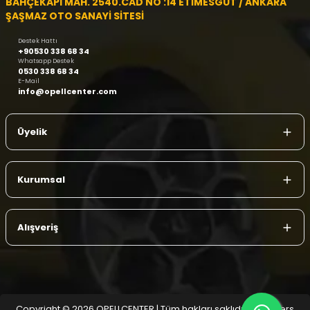
BAHÇEKAPI MAH. 2540.CAD NO :14 ETİMESGUT / ANKARA
ŞAŞMAZ OTO SANAYİ SİTESİ
Destek Hattı
+90530 338 68 34
Whatsapp Destek
0530 338 68 34
E-Mail
info@opellcenter.com
Üyelik
Kurumsal
Alışveriş
Copyright © 2026 OPELLCENTER | Tüm hakları saklıdır.
| Reliefers