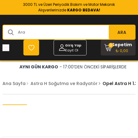
3000 TL ve Üzeri Periyodik Bakım ve Motor Mekanik
Alışverilerinizde
KARGO BEDAVA!
ARA
Sepetim
0
Giriş Yap
Kayıt Ol
₺ 0,00
AYNI GÜN KARGO
- 17:00’DEN ÖNCEKİ SİPARİŞLERDE
Ana Sayfa
Astra H Soğutma ve Radyatör
Opel Astra H 1.