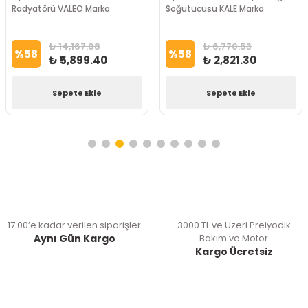
Radyatörü VALEO Marka
Soğutucusu KALE Marka
₺ 14,167.98
₺ 6,770.53
%
58
%
58
₺ 5,899.40
₺ 2,821.30
Sepete Ekle
Sepete Ekle
17:00’e kadar verilen siparişler
3000 TL ve Üzeri Preiyodik
Aynı Gün Kargo
Bakım ve Motor
Kargo Ücretsiz