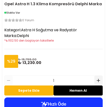
Opel Astra H 1.3 Klima Kompresörü Delphi Marka
Stokta Var
0 Yorum
Kategori
:
Astra H Soğutma ve Radyatör
Marka
:
Delphi
*
₺
1102.50
den başlayan taksitlerle
₺ 18,755.00
%
29
₺ 13,230.00
Sepete Ekle
Hemen Al