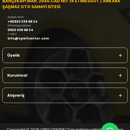
BAHÇEKAPI MAH. 2540.CAD NO :14 ETİMESGUT / ANKARA
ŞAŞMAZ OTO SANAYİ SİTESİ
Destek Hattı
+90530 338 68 34
Whatsapp Destek
0530 338 68 34
E-Mail
info@opellcenter.com
Üyelik
Kurumsal
Alışveriş
Copyright © 2026 OPELLCENTER | Tüm hakları saklıdır.
| Reliefers