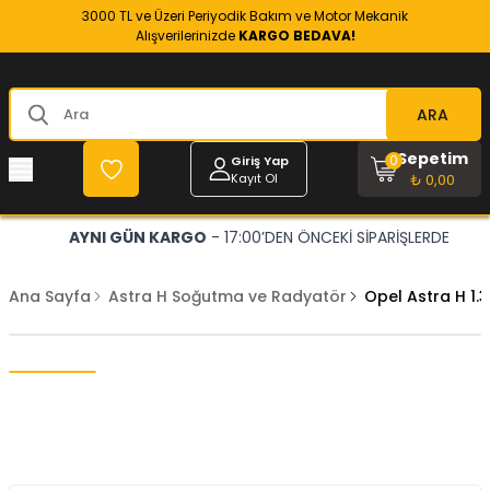
3000 TL ve Üzeri Periyodik Bakım ve Motor Mekanik
Alışverilerinizde
KARGO BEDAVA!
ARA
Sepetim
0
Giriş Yap
Kayıt Ol
₺ 0,00
AYNI GÜN KARGO
- 17:00’DEN ÖNCEKİ SİPARİŞLERDE
Ana Sayfa
Astra H Soğutma ve Radyatör
Opel Astra H 1.