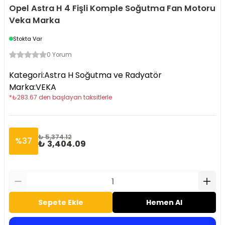
Opel Astra H 4 Fişli Komple Soğutma Fan Motoru
Veka Marka
Stokta Var
0 Yorum
Kategori
:
Astra H Soğutma ve Radyatör
Marka
:
VEKA
*
₺
283.67
den başlayan taksitlerle
₺ 5,374.12
%
37
₺ 3,404.09
Sepete Ekle
Hemen Al