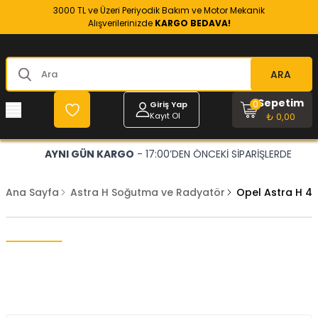
3000 TL ve Üzeri Periyodik Bakım ve Motor Mekanik
Alışverilerinizde
KARGO BEDAVA!
ARA
Sepetim
0
Giriş Yap
Kayıt Ol
₺ 0,00
AYNI GÜN KARGO
- 17:00’DEN ÖNCEKİ SİPARİŞLERDE
Ana Sayfa
Astra H Soğutma ve Radyatör
Opel Astra H 4