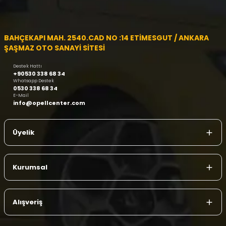
BAHÇEKAPI MAH. 2540.CAD NO :14 ETİMESGUT / ANKARA
ŞAŞMAZ OTO SANAYİ SİTESİ
Destek Hattı
+90530 338 68 34
Whatsapp Destek
0530 338 68 34
E-Mail
info@opellcenter.com
Üyelik
Kurumsal
Alışveriş