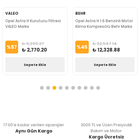
VALEO
BEHR
Opel Astra H Kurutucu Filtresi
Opel Astra H 1.6 Benzinli Motor
VALEO Marka
Klima Kompresörü Behr Marka
₺ 6,395.37
₺ 22,547.14
%
57
%
45
₺ 2,770.20
₺ 12,328.88
Sepete Ekle
Sepete Ekle
17:00’e kadar verilen siparişler
3000 TL ve Üzeri Preiyodik
Aynı Gün Kargo
Bakım ve Motor
Kargo Ücretsiz