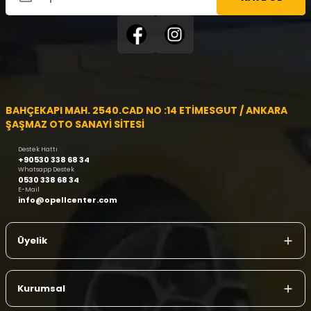
BAHÇEKAPI MAH. 2540.CAD NO :14 ETİMESGUT / ANKARA
ŞAŞMAZ OTO SANAYİ SİTESİ
Destek Hattı
+90530 338 68 34
Whatsapp Destek
0530 338 68 34
E-Mail
info@opellcenter.com
Üyelik
Kurumsal