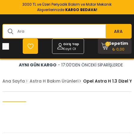
3000 TL ve Üzeri Periyodik Bakım ve Motor Mekanik
Alışverilerinizde
KARGO BEDAVA!
ARA
Sepetim
0
Giriş Yap
Kayıt Ol
₺ 0,00
AYNI GÜN KARGO
- 17:00’DEN ÖNCEKİ SİPARİŞLERDE
Ana Sayfa
Astra H Bakım Ürünleri
Opel Astra H 1.3 Dizel Y