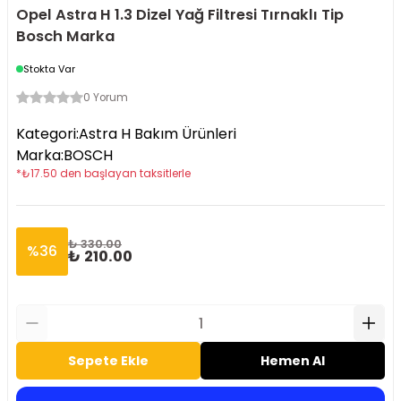
Opel Astra H 1.3 Dizel Yağ Filtresi Tırnaklı Tip
Bosch Marka
Stokta Var
0 Yorum
Kategori
:
Astra H Bakım Ürünleri
Marka
:
BOSCH
*
₺
17.50
den başlayan taksitlerle
₺ 330.00
%
36
₺ 210.00
Sepete Ekle
Hemen Al