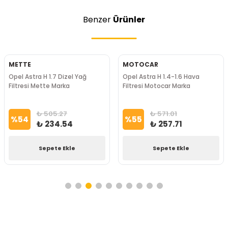
Benzer
Ürünler
METTE
MOTOCAR
Opel Astra H 1.7 Dizel Yağ
Opel Astra H 1.4-1.6 Hava
Filtresi Mette Marka
Filtresi Motocar Marka
₺ 505.27
₺ 571.01
%
54
%
55
₺ 234.54
₺ 257.71
Sepete Ekle
Sepete Ekle