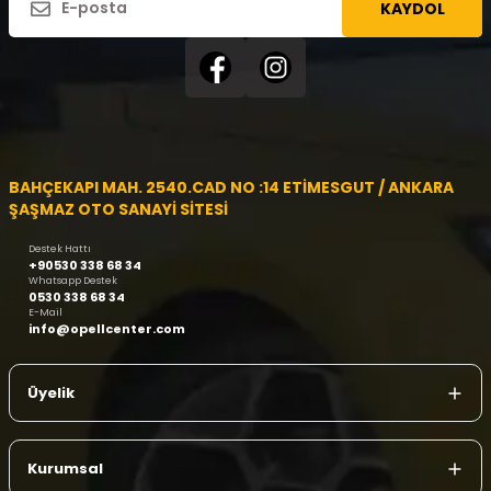
KAYDOL
BAHÇEKAPI MAH. 2540.CAD NO :14 ETİMESGUT / ANKARA
ŞAŞMAZ OTO SANAYİ SİTESİ
Destek Hattı
+90530 338 68 34
Whatsapp Destek
0530 338 68 34
E-Mail
info@opellcenter.com
Üyelik
Kurumsal