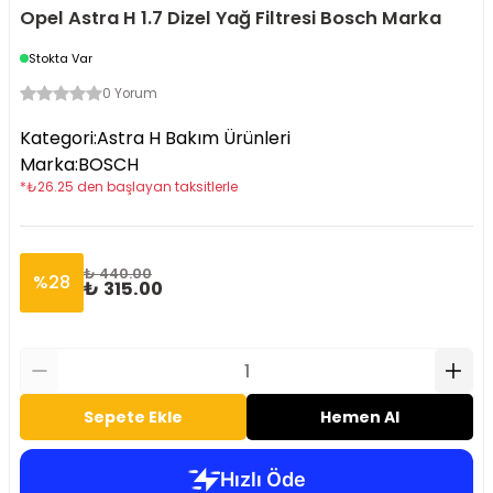
Opel Astra H 1.7 Dizel Yağ Filtresi Bosch Marka
Stokta Var
0 Yorum
Kategori
:
Astra H Bakım Ürünleri
Marka
:
BOSCH
*
₺
26.25
den başlayan taksitlerle
₺ 440.00
%
28
₺ 315.00
Sepete Ekle
Hemen Al