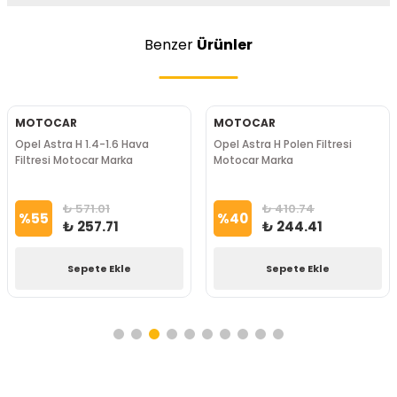
Benzer
Ürünler
MOTOCAR
MOTOCAR
Opel Astra H 1.4-1.6 Hava
Opel Astra H Polen Filtresi
Filtresi Motocar Marka
Motocar Marka
₺ 571.01
₺ 410.74
%
55
%
40
₺ 257.71
₺ 244.41
Sepete Ekle
Sepete Ekle