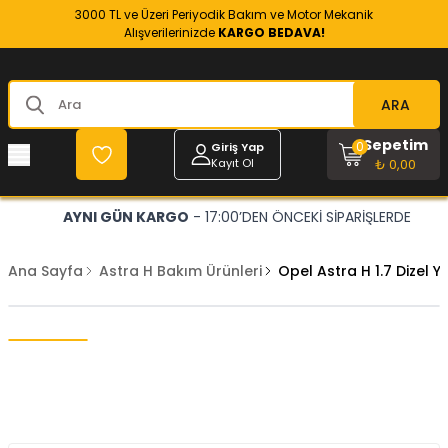
3000 TL ve Üzeri Periyodik Bakım ve Motor Mekanik
Alışverilerinizde
KARGO BEDAVA!
ARA
Sepetim
0
Giriş Yap
Kayıt Ol
₺ 0,00
AYNI GÜN KARGO
- 17:00’DEN ÖNCEKİ SİPARİŞLERDE
Ana Sayfa
Astra H Bakım Ürünleri
Opel Astra H 1.7 Dizel Y