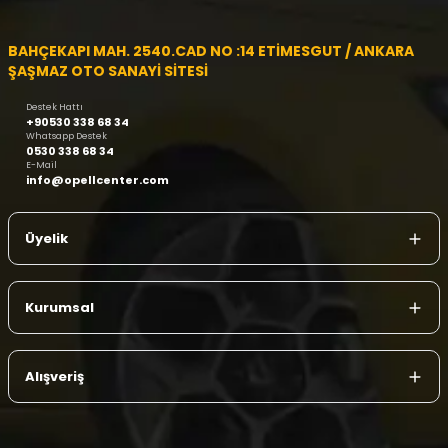
BAHÇEKAPI MAH. 2540.CAD NO :14 ETİMESGUT / ANKARA
ŞAŞMAZ OTO SANAYİ SİTESİ
Destek Hattı
+90530 338 68 34
Whatsapp Destek
0530 338 68 34
E-Mail
info@opellcenter.com
Üyelik
Kurumsal
Alışveriş