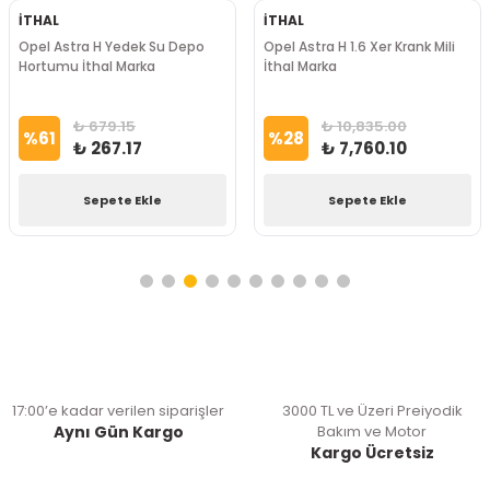
İTHAL
İTHAL
Opel Astra H Yedek Su Depo
Opel Astra H 1.6 Xer Krank Mili
Hortumu İthal Marka
İthal Marka
₺ 679.15
₺ 10,835.00
%
61
%
28
₺ 267.17
₺ 7,760.10
Sepete Ekle
Sepete Ekle
17:00’e kadar verilen siparişler
3000 TL ve Üzeri Preiyodik
Aynı Gün Kargo
Bakım ve Motor
Kargo Ücretsiz