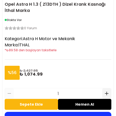
Opel Astra H 1.3 ( Z13DTH ) Dizel Krank Kasnağı
İthal Marka
Stokta Var
0 Yorum
Kategori
:
Astra H Motor ve Mekanik
Marka
:
İTHAL
*
₺
89.58
den başlayan taksitlerle
₺ 2,427.95
%
56
₺ 1,074.99
Sepete Ekle
Hemen Al