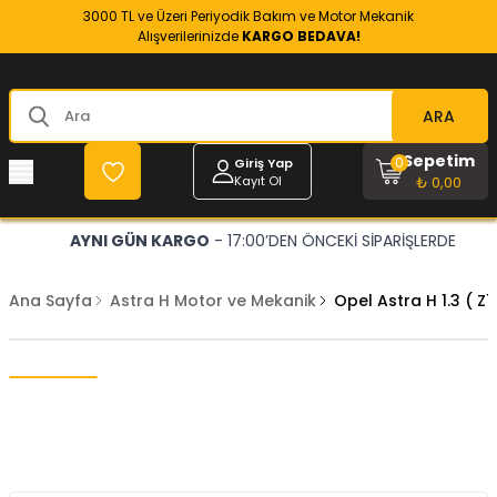
3000 TL ve Üzeri Periyodik Bakım ve Motor Mekanik
Alışverilerinizde
KARGO BEDAVA!
ARA
Sepetim
0
Giriş Yap
Kayıt Ol
₺ 0,00
AYNI GÜN KARGO
- 17:00’DEN ÖNCEKİ SİPARİŞLERDE
Ana Sayfa
Astra H Motor ve Mekanik
Opel Astra H 1.3 ( Z