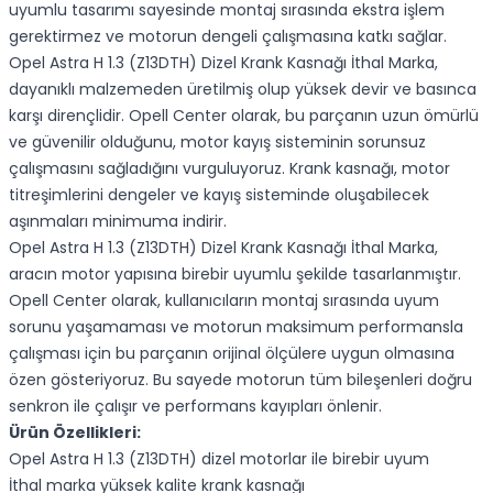
uyumlu tasarımı sayesinde montaj sırasında ekstra işlem
gerektirmez ve motorun dengeli çalışmasına katkı sağlar.
Opel Astra H 1.3 (Z13DTH) Dizel Krank Kasnağı İthal Marka,
dayanıklı malzemeden üretilmiş olup yüksek devir ve basınca
karşı dirençlidir. Opell Center olarak, bu parçanın uzun ömürlü
ve güvenilir olduğunu, motor kayış sisteminin sorunsuz
çalışmasını sağladığını vurguluyoruz. Krank kasnağı, motor
titreşimlerini dengeler ve kayış sisteminde oluşabilecek
aşınmaları minimuma indirir.
Opel Astra H 1.3 (Z13DTH) Dizel Krank Kasnağı İthal Marka,
aracın motor yapısına birebir uyumlu şekilde tasarlanmıştır.
Opell Center olarak, kullanıcıların montaj sırasında uyum
sorunu yaşamaması ve motorun maksimum performansla
çalışması için bu parçanın orijinal ölçülere uygun olmasına
özen gösteriyoruz. Bu sayede motorun tüm bileşenleri doğru
senkron ile çalışır ve performans kayıpları önlenir.
Ürün Özellikleri:
Opel Astra H 1.3 (Z13DTH) dizel motorlar ile birebir uyum
İthal marka yüksek kalite krank kasnağı