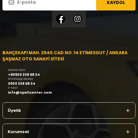
KAYDOL
BAHÇEKAPI MAH. 2540.CAD NO :14 ETİMESGUT / ANKARA
ŞAŞMAZ OTO SANAYİ SİTESİ
Destek Hattı
+90530 338 68 34
Whatsapp Destek
0530 338 68 34
E-Mail
info@opellcenter.com
Üyelik
Kurumsal