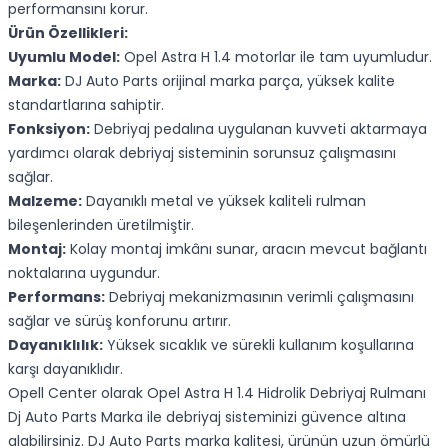
performansını korur.
Ürün Özellikleri:
Uyumlu Model:
Opel Astra H 1.4 motorlar ile tam uyumludur.
Marka:
DJ Auto Parts orijinal marka parça, yüksek kalite
standartlarına sahiptir.
Fonksiyon:
Debriyaj pedalına uygulanan kuvveti aktarmaya
yardımcı olarak debriyaj sisteminin sorunsuz çalışmasını
sağlar.
Malzeme:
Dayanıklı metal ve yüksek kaliteli rulman
bileşenlerinden üretilmiştir.
Montaj:
Kolay montaj imkânı sunar, aracın mevcut bağlantı
noktalarına uygundur.
Performans:
Debriyaj mekanizmasının verimli çalışmasını
sağlar ve sürüş konforunu artırır.
Dayanıklılık:
Yüksek sıcaklık ve sürekli kullanım koşullarına
karşı dayanıklıdır.
Opell Center olarak Opel Astra H 1.4 Hidrolik Debriyaj Rulmanı
Dj Auto Parts Marka ile debriyaj sisteminizi güvence altına
alabilirsiniz. DJ Auto Parts marka kalitesi, ürünün uzun ömürlü