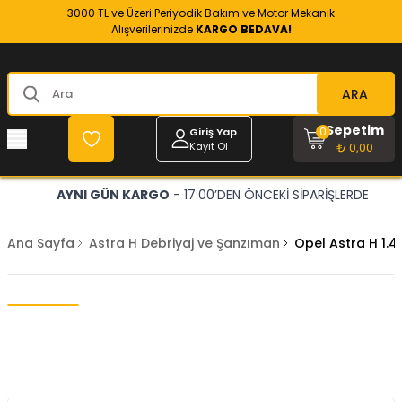
3000 TL ve Üzeri Periyodik Bakım ve Motor Mekanik
Alışverilerinizde
KARGO BEDAVA!
ARA
Sepetim
0
Giriş Yap
Kayıt Ol
₺ 0,00
AYNI GÜN KARGO
- 17:00’DEN ÖNCEKİ SİPARİŞLERDE
Ana Sayfa
Astra H Debriyaj ve Şanzıman
Opel Astra H 1.4