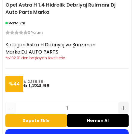
Opel Astra H 1.4 Hidrolik Debriyaj Rulmanı Dj
Auto Parts Marka
Stokta Var
0 Yorum
Kategori
:
Astra H Debriyaj ve Şanzıman
Marka
:
DJ AUTO PARTS
*
₺
102.91
den başlayan taksitlerle
₺ 2,186.86
%
44
₺ 1,234.95
Sepete Ekle
Hemen Al