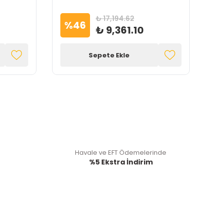
Marka
₺ 17,194.62
%
46
₺ 9,361.10
Sepete Ekle
Havale ve EFT Ödemelerinde
%5 Ekstra İndirim