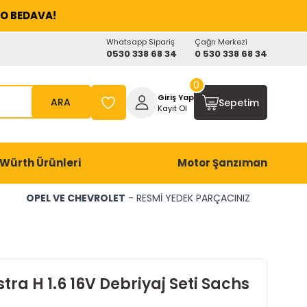
O BEDAVA!
Whatsapp Sipariş
Çağrı Merkezi
0530 338 68 34
0 530 338 68 34
0
Giriş Yap
ARA
Sepetim
Kayıt Ol
Würth Ürünleri
Motor Şanzıman
OPEL VE CHEVROLET
- RESMİ YEDEK PARÇACINIZ
tra H 1.6 16V Debriyaj Seti Sachs