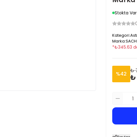
Stokta Var
Kategori
:
Ast
Marka
:
SACH
*
₺
345.63
d
₺ 
%
42
₺