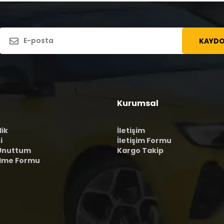
KAYDO
Kurumsal
lik
İletişim
i
İletişim Formu
 Unuttum
Kargo Takip
ilme Formu