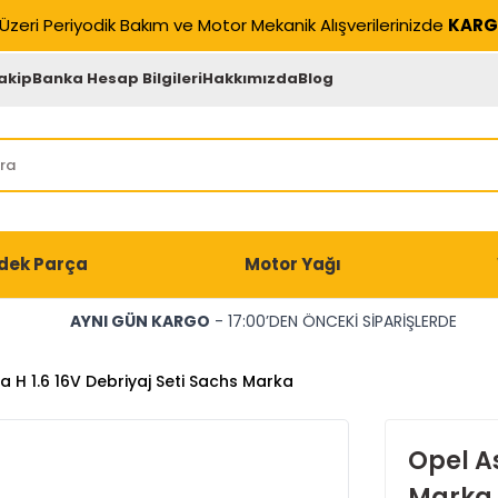
Üzeri Periyodik Bakım ve Motor Mekanik Alışverilerinizde
KARG
akip
Banka Hesap Bilgileri
Hakkımızda
Blog
dek Parça
Motor Yağı
AYNI GÜN KARGO
- 17:00’DEN ÖNCEKİ SİPARİŞLERDE
a H 1.6 16V Debriyaj Seti Sachs Marka
Opel As
Marka