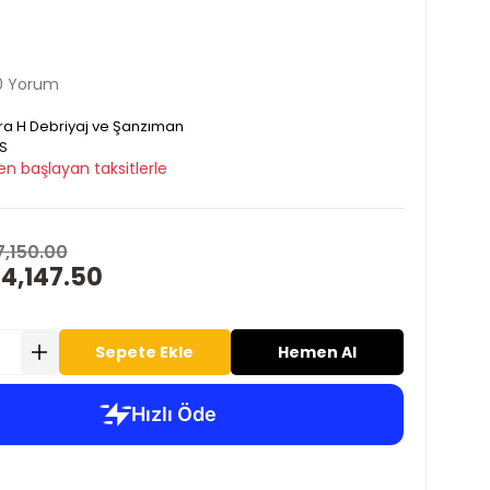
0 Yorum
ra H Debriyaj ve Şanzıman
S
en başlayan taksitlerle
7,150.00
 4,147.50
Sepete Ekle
Hemen Al