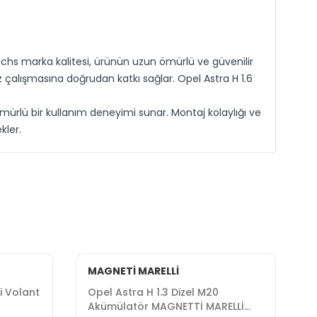
 Sachs marka kalitesi, ürünün uzun ömürlü ve güvenilir
z çalışmasına doğrudan katkı sağlar. Opel Astra H 1.6
mürlü bir kullanım deneyimi sunar. Montaj kolaylığı ve
kler.
MAGNETİ MARELLİ
İ
ri Volant
Opel Astra H 1.3 Dizel M20
O
Akümülatör MAGNETTİ MARELLİ
İ