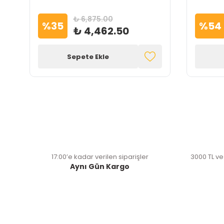
₺ 6,875.00
%
35
%
54
₺ 4,462.50
Sepete Ekle
17:00’e kadar verilen siparişler
3000 TL ve
Aynı Gün Kargo