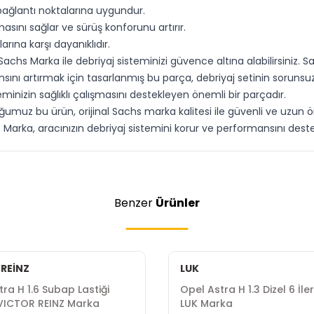
ağlantı noktalarına uygundur.
sını sağlar ve sürüş konforunu artırır.
arına karşı dayanıklıdır.
 Sachs Marka ile debriyaj sisteminizi güvence altına alabilirsiniz.
nsını artırmak için tasarlanmış bu parça, debriyaj setinin sorunsu
minizin sağlıklı çalışmasını destekleyen önemli bir parçadır.
ğumuz bu ürün, orijinal Sachs marka kalitesi ile güvenli ve uzun ö
hs Marka, aracınızın debriyaj sistemini korur ve performansını deste
Benzer
Ürünler
 REİNZ
LUK
ra H 1.6 Subap Lastiği
Opel Astra H 1.3 Dizel 6 İle
VICTOR REINZ Marka
LUK Marka