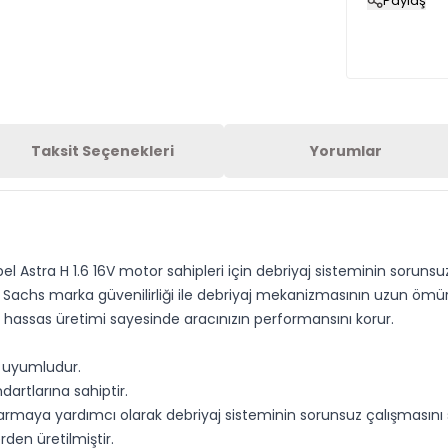
Paylaş
Taksit Seçenekleri
Yorumlar
pel Astra H 1.6 16V motor sahipleri için debriyaj sisteminin soruns
Sachs marka güvenilirliği ile debriyaj mekanizmasının uzun ömürl
ve hassas üretimi sayesinde aracınızın performansını korur.
m uyumludur.
artlarına sahiptir.
rmaya yardımcı olarak debriyaj sisteminin sorunsuz çalışmasını 
rden üretilmiştir.