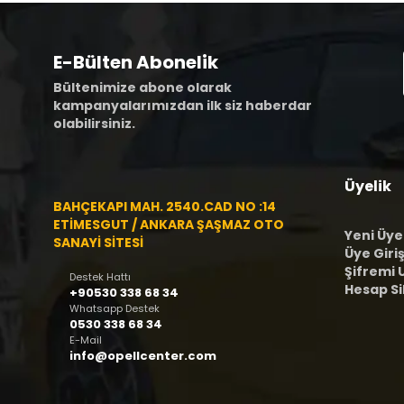
E-Bülten Abonelik
Bültenimize abone olarak
kampanyalarımızdan ilk siz haberdar
olabilirsiniz.
Üyelik
BAHÇEKAPI MAH. 2540.CAD NO :14
ETİMESGUT / ANKARA ŞAŞMAZ OTO
Yeni Üye
SANAYİ SİTESİ
Üye Giriş
Şifremi
Destek Hattı
Hesap S
+90530 338 68 34
Whatsapp Destek
0530 338 68 34
E-Mail
info@opellcenter.com