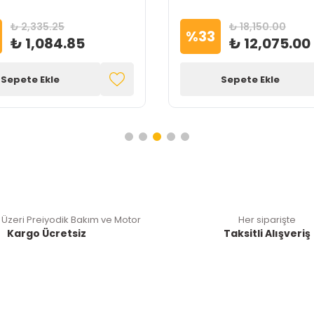
₺ 2,335.25
₺ 18,150.00
%
33
₺ 1,084.85
₺ 12,075.00
Sepete Ekle
Sepete Ekle
 Üzeri Preiyodik Bakım ve Motor
Her siparişte
Kargo Ücretsiz
Taksitli Alışveriş