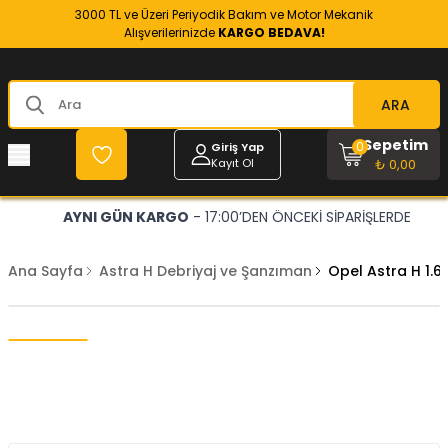
3000 TL ve Üzeri Periyodik Bakım ve Motor Mekanik
Alışverilerinizde
KARGO BEDAVA!
ARA
Sepetim
0
Giriş Yap
Kayıt Ol
₺ 0,00
AYNI GÜN KARGO
- 17:00’DEN ÖNCEKİ SİPARİŞLERDE
Ana Sayfa
Astra H Debriyaj ve Şanzıman
Opel Astra H 1.6