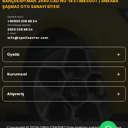
BAHÇEKAPI MAH. 2540.CAD NO :14 ETİMESGUT / ANKARA
ŞAŞMAZ OTO SANAYİ SİTESİ
Destek Hattı
+90530 338 68 34
Whatsapp Destek
0530 338 68 34
E-Mail
info@opellcenter.com
Üyelik
Kurumsal
Alışveriş
Copyright © 2026 OPELLCENTER | Tüm hakları saklıdır.
| Reliefers