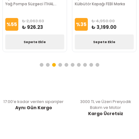
Yağ Pompa Süzgeci İTHAL
Külbütör Kapağı FEBİ Marka
Marka
₺ 2,063.63
₺ 4,950.00
%
55
%
35
₺ 926.23
₺ 3,199.00
Sepete Ekle
Sepete Ekle
17:00’e kadar verilen siparişler
3000 TL ve Üzeri Preiyodik
Aynı Gün Kargo
Bakım ve Motor
Kargo Ücretsiz