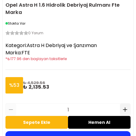
Opel Astra H 1.6 Hidrolik Debriyaj Rulmanı Fte
Marka
Stokta Var
0 Yorum
Kategori
:
Astra H Debriyaj ve Şanzıman
Marka
:
FTE
*
₺
177.96
den başlayan taksitlerle
₺ 4,529.56
%
53
₺ 2,135.53
Sepete Ekle
Hemen Al