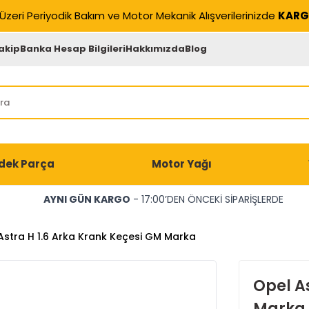
Üzeri Periyodik Bakım ve Motor Mekanik Alışverilerinizde
KARG
akip
Banka Hesap Bilgileri
Hakkımızda
Blog
dek Parça
Motor Yağı
AYNI GÜN KARGO
- 17:00’DEN ÖNCEKİ SİPARİŞLERDE
Astra H 1.6 Arka Krank Keçesi GM Marka
Opel A
Marka