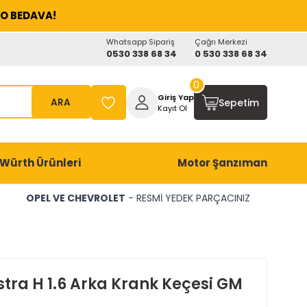
O BEDAVA!
Whatsapp Sipariş
Çağrı Merkezi
0530 338 68 34
0 530 338 68 34
0
Giriş Yap
ARA
Sepetim
Kayıt Ol
Würth Ürünleri
Motor Şanzıman
OPEL VE CHEVROLET
- RESMİ YEDEK PARÇACINIZ
stra H 1.6 Arka Krank Keçesi GM