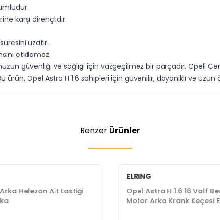
yumludur.
ne karşı dirençlidir.
resini uzatır.
nsını etkilemez.
un güvenliği ve sağlığı için vazgeçilmez bir parçadır. Opell Cente
Bu ürün, Opel Astra H 1.6 sahipleri için güvenilir, dayanıklı ve uzu
Benzer
Ürünler
ELRING
Arka Helezon Alt Lastiği
Opel Astra H 1.6 16 Valf Ben
rka
Motor Arka Krank Keçesi E
Marka