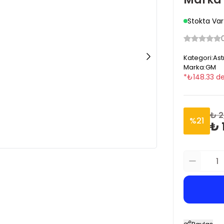
Stokta Var
Kategori
:
Ast
Marka
:
GM
*
₺
148.33
de
₺ 2
%
21
₺ 