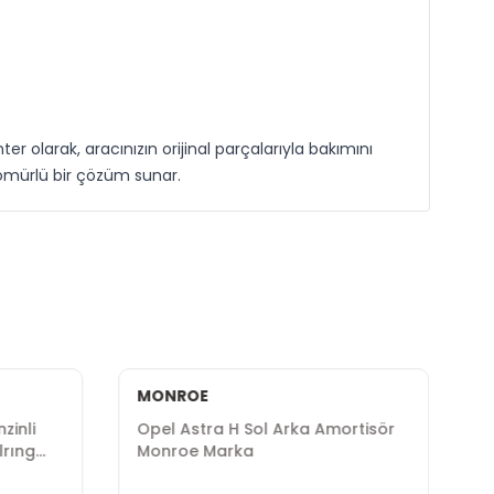
r olarak, aracınızın orijinal parçalarıyla bakımını
n ömürlü bir çözüm sunar.
MONROE
zinli
Opel Astra H Sol Arka Amortisör
lrıng
Monroe Marka