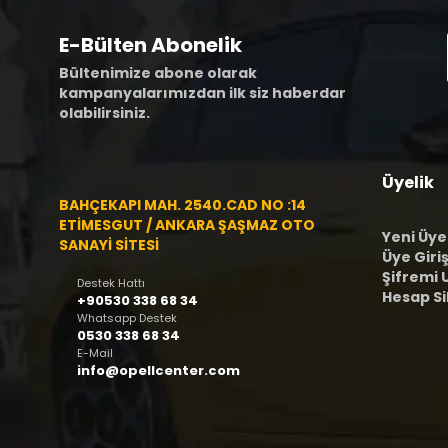
E-Bülten Abonelik
Bültenimize abone olarak
kampanyalarımızdan ilk siz haberdar
olabilirsiniz.
Üyelik
BAHÇEKAPI MAH. 2540.CAD NO :14
ETİMESGUT / ANKARA ŞAŞMAZ OTO
Yeni Üye
SANAYİ SİTESİ
Üye Giriş
Şifremi
Destek Hattı
Hesap S
+90530 338 68 34
Whatsapp Destek
0530 338 68 34
E-Mail
info@opellcenter.com