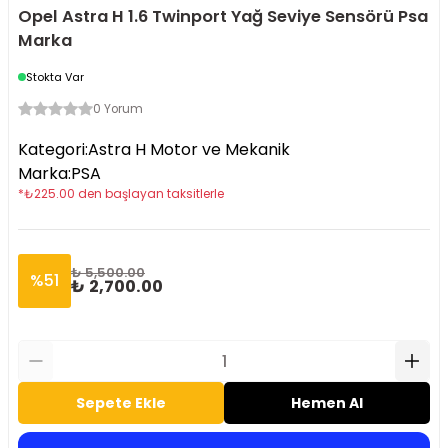
Opel Astra H 1.6 Twinport Yağ Seviye Sensörü Psa
Marka
Stokta Var
0 Yorum
Kategori
:
Astra H Motor ve Mekanik
Marka
:
PSA
*
₺
225.00
den başlayan taksitlerle
₺ 5,500.00
%
51
₺ 2,700.00
Sepete Ekle
Hemen Al