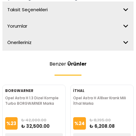
Taksit Seçenekleri
Yorumlar
Önerileriniz
Benzer
Ürünler
BORGWARNER
İTHAL
Opel Astra H 1.3 Dizel Komple
Opel Astra H A18xer Krank Mili
Turbo BORGWARNER Marka
İthal Marka
₺ 42,000.00
₺ 8,195.00
%
23
%
24
₺ 32,500.00
₺ 6,208.08