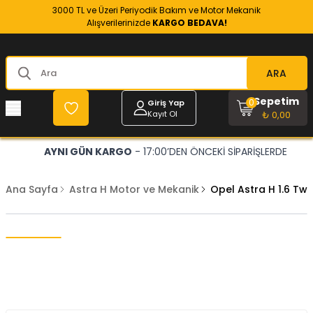
3000 TL ve Üzeri Periyodik Bakım ve Motor Mekanik
Alışverilerinizde
KARGO BEDAVA!
ARA
Sepetim
0
Giriş Yap
Kayıt Ol
₺ 0,00
AYNI GÜN KARGO
- 17:00’DEN ÖNCEKİ SİPARİŞLERDE
Ana Sayfa
Astra H Motor ve Mekanik
Opel Astra H 1.6 Tw