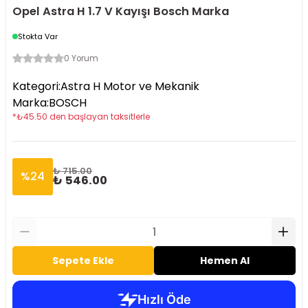
Opel Astra H 1.7 V Kayışı Bosch Marka
Stokta Var
0 Yorum
Kategori
:
Astra H Motor ve Mekanik
Marka
:
BOSCH
*
₺
45.50
den başlayan taksitlerle
₺ 715.00
%
24
₺ 546.00
Sepete Ekle
Hemen Al