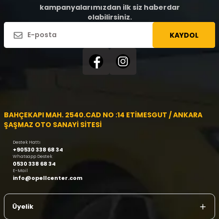
kampanyalarımızdan ilk siz haberdar
olabilirsiniz.
KAYDOL
BAHÇEKAPI MAH. 2540.CAD NO :14 ETİMESGUT / ANKARA
ŞAŞMAZ OTO SANAYİ SİTESİ
Destek Hattı
+90530 338 68 34
Whatsapp Destek
0530 338 68 34
E-Mail
info@opellcenter.com
Üyelik