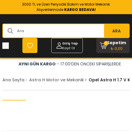
3000 TL ve Üzeri Periyodik Bakım ve Motor Mekanik
Alışverilerinizde
KARGO BEDAVA!
ARA
Sepetim
0
Giriş Yap
Kayıt Ol
₺ 0,00
AYNI GÜN KARGO
- 17:00’DEN ÖNCEKİ SİPARİŞLERDE
Ana Sayfa
Astra H Motor ve Mekanik
Opel Astra H 1.7 V 