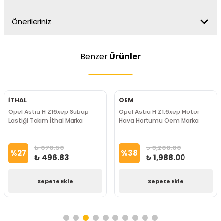
Önerileriniz
Benzer
Ürünler
İTHAL
OEM
Opel Astra H Z16xep Subap
Opel Astra H Z1.6xep Motor
Lastiği Takım İthal Marka
Hava Hortumu Oem Marka
₺ 676.50
₺ 3,200.00
%
27
%
38
₺ 496.83
₺ 1,988.00
Sepete Ekle
Sepete Ekle