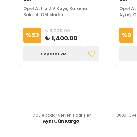
Opel Astra J V Kayış Koruma
Opel As
Bakaliti GM Marka
Ayağı 
₺ 3,000.00
%
53
%
9
₺ 1,400.00
Sepete Ekle
17:00’e kadar verilen siparişler
3000 TL ve
Aynı Gün Kargo