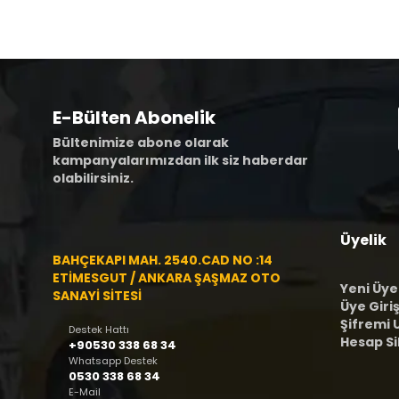
E-Bülten Abonelik
Bültenimize abone olarak
kampanyalarımızdan ilk siz haberdar
olabilirsiniz.
Üyelik
BAHÇEKAPI MAH. 2540.CAD NO :14
ETİMESGUT / ANKARA ŞAŞMAZ OTO
Yeni Üye
SANAYİ SİTESİ
Üye Giriş
Şifremi
Destek Hattı
Hesap S
+90530 338 68 34
Whatsapp Destek
0530 338 68 34
E-Mail