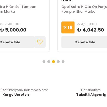
tra H Ön Sol Tampon
Opel Astra H Gtc Ön Panju
Gm Marka
Komple İthal Marka
₺ 5,500.00
₺ 4,950.00
%
18
₺ 5,000.00
₺ 4,042.50
Sepete Ekle
Sepete Ekle
 Üzeri Preiyodik Bakım ve Motor
Her siparişte
Kargo Ücretsiz
Taksitli Alışveriş