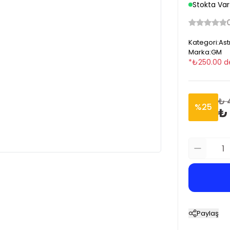
Stokta Var
Kategori
:
Ast
Marka
:
GM
*
₺
250.00
d
₺ 
%
25
₺
Paylaş