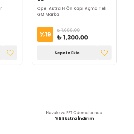
r
Opel Astra H Ön Kapı Açma Teli
O
GM Marka
P
₺ 1,600.00
%
19
₺ 1,300.00
Sepete Ekle
Havale ve EFT Ödemelerinde
%5 Ekstra İndirim