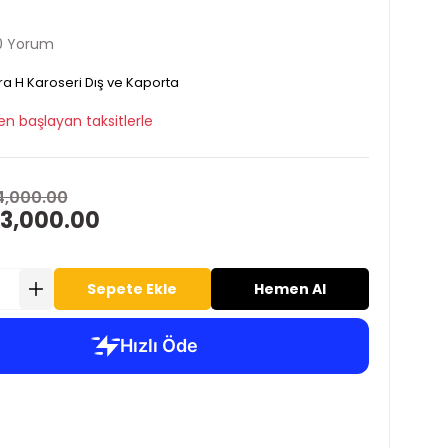
0 Yorum
ra H Karoseri Dış ve Kaporta
en başlayan taksitlerle
4,000.00
 3,000.00
Sepete Ekle
Hemen Al