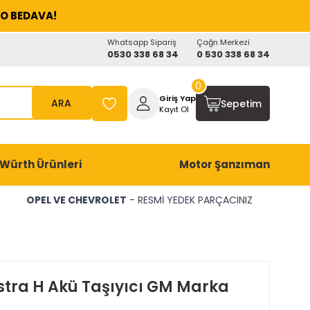
O BEDAVA!
Whatsapp Sipariş
Çağrı Merkezi
0530 338 68 34
0 530 338 68 34
0
Giriş Yap
ARA
Sepetim
Kayıt Ol
Würth Ürünleri
Motor Şanzıman
OPEL VE CHEVROLET
- RESMİ YEDEK PARÇACINIZ
stra H Akü Taşıyıcı GM Marka