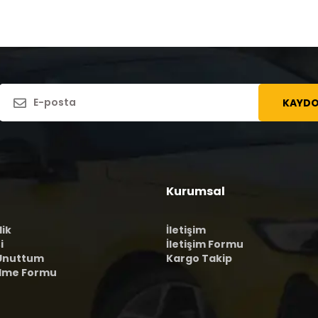
KAYDO
Kurumsal
lik
İletişim
i
İletişim Formu
 Unuttum
Kargo Takip
ilme Formu