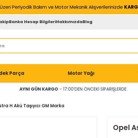
Üzeri Periyodik Bakım ve Motor Mekanik Alışverilerinizde
KARG
akip
Banka Hesap Bilgileri
Hakkımızda
Blog
dek Parça
Motor Yağı
AYNI GÜN KARGO
- 17:00’DEN ÖNCEKİ SİPARİŞLERDE
stra H Akü Taşıyıcı GM Marka
Opel A