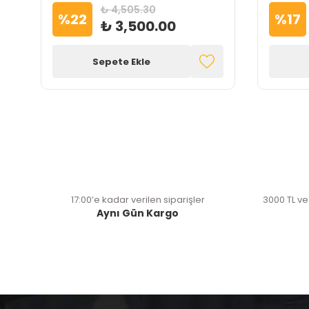
₺ 4,505.30
%
22
%
17
₺ 3,500.00
Sepete Ekle
17:00’e kadar verilen siparişler
3000 TL ve
Aynı Gün Kargo