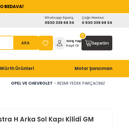
O BEDAVA!
Whatsapp Sipariş
Çağrı Merkezi
0530 338 68 34
0 530 338 68 34
0
Giriş Yap
ARA
Sepetim
Kayıt Ol
Würth Ürünleri
Motor Şanzıman
OPEL VE CHEVROLET
- RESMİ YEDEK PARÇACINIZ
tra H Arka Sol Kapı Kilidi GM