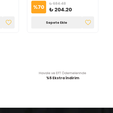
₺ 684.48
%
70
₺ 204.20
Sepete Ekle
Havale ve EFT Ödemelerinde
%5 Ekstra İndirim