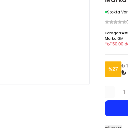
Stokta Var
Kategori
:
Ast
Marka
:
GM
*
₺
1150.00
d
₺ 
%
27
₺