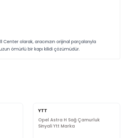
l Center olarak, aracınızın orijinal parçalarıyla
e uzun ömürlü bir kapı kilidi çözümüdür.
YTT
İ
Opel Astra H Sağ Çamurluk
O
Sinyali Ytt Marka
M