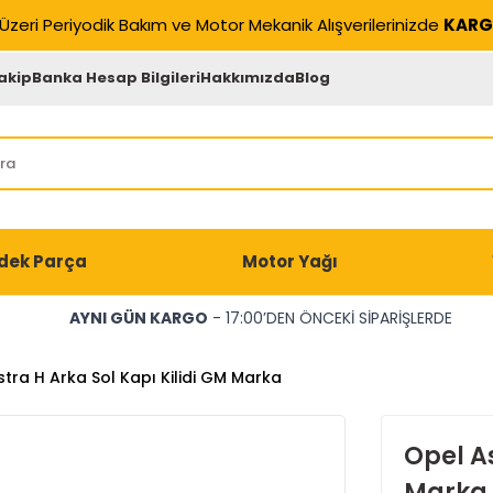
Üzeri Periyodik Bakım ve Motor Mekanik Alışverilerinizde
KARG
akip
Banka Hesap Bilgileri
Hakkımızda
Blog
dek Parça
Motor Yağı
AYNI GÜN KARGO
- 17:00’DEN ÖNCEKİ SİPARİŞLERDE
tra H Arka Sol Kapı Kilidi GM Marka
Opel As
Marka