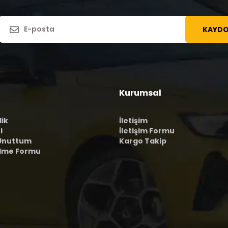
KAYDO
Kurumsal
lik
İletişim
i
İletişim Formu
 Unuttum
Kargo Takip
ilme Formu