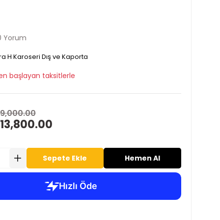
0 Yorum
ra H Karoseri Dış ve Kaporta
en başlayan taksitlerle
19,000.00
 13,800.00
Sepete Ekle
Hemen Al