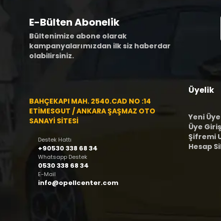
E-Bülten Abonelik
Bültenimize abone olarak
kampanyalarımızdan ilk siz haberdar
olabilirsiniz.
Üyelik
BAHÇEKAPI MAH. 2540.CAD NO :14
ETİMESGUT / ANKARA ŞAŞMAZ OTO
Yeni Üye
SANAYİ SİTESİ
Üye Giriş
Şifremi
Destek Hattı
Hesap S
+90530 338 68 34
Whatsapp Destek
0530 338 68 34
E-Mail
info@opellcenter.com