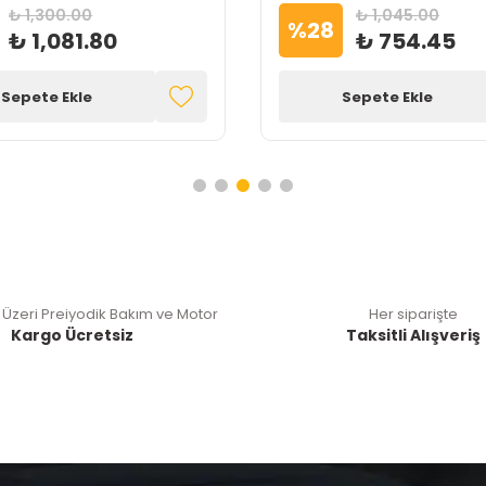
₺ 1,300.00
₺ 1,045.00
%
28
₺ 1,081.80
₺ 754.45
Sepete Ekle
Sepete Ekle
 Üzeri Preiyodik Bakım ve Motor
Her siparişte
Kargo Ücretsiz
Taksitli Alışveriş