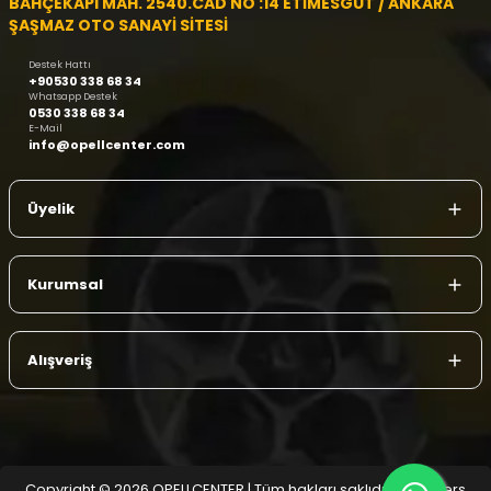
BAHÇEKAPI MAH. 2540.CAD NO :14 ETİMESGUT / ANKARA
ŞAŞMAZ OTO SANAYİ SİTESİ
Destek Hattı
+90530 338 68 34
Whatsapp Destek
0530 338 68 34
E-Mail
info@opellcenter.com
Üyelik
Kurumsal
Alışveriş
Copyright © 2026 OPELLCENTER | Tüm hakları saklıdır.
| Reliefers