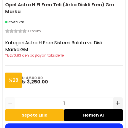
Opel Astra H El Fren Teli (Arka Diskli Fren) Gm
Marka
Stokta Var
0 Yorum
Kategori
:
Astra H Fren Sistemi Balata ve Disk
Marka
:
GM
*
₺
270.83
den başlayan taksitlerle
₺ 4,500.00
%
28
₺ 3,250.00
Sepete Ekle
Hemen Al