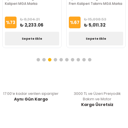
Kaliperi MGA Marka
Fren Kaliperi Takımı MGA Marka
₺ 8,304.21
₺ 15,098.53
%
73
%
67
₺ 2,233.06
₺ 5,011.32
Sepete Ekle
Sepete Ekle
17:00’e kadar verilen siparişler
3000 TL ve Üzeri Preiyodik
Aynı Gün Kargo
Bakım ve Motor
Kargo Ücretsiz