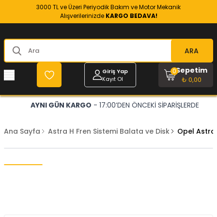
3000 TL ve Üzeri Periyodik Bakım ve Motor Mekanik
Alışverilerinizde
KARGO BEDAVA!
ARA
Sepetim
0
Giriş Yap
Kayıt Ol
₺ 0,00
AYNI GÜN KARGO
- 17:00’DEN ÖNCEKİ SİPARİŞLERDE
Ana Sayfa
Astra H Fren Sistemi Balata ve Disk
Opel Astra 