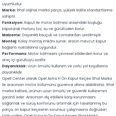
uyumludur.
Marka:
İthal orijinal marka parça, yüksek kalite standartlarına
sahiptir.
Fonksiyon:
Kaput ile motor bölmesi arasındaki boşluğu
kapatarak motoru toz, su ve gürültüden korur.
Malzeme:
Dayanıklı kauçuk ve contalardan üretilmiştir.
Montaj:
Kolay montaj imkânı sunar, aracın mevcut kaput
bağlantı noktalarına uygundur.
Performans:
Motor bölmesini çevresel etkilerden korur ve
araç içi gürültüyü azaltır.
Dayanıklılık:
Uzun ömürlü kullanım ve zorlu yol koşullarına
dayanıklıdır.
Opell Center olarak Opel Astra H Ön Kaput Keçesi İthal Marka
ile aracınızın motor bölümünü güvence altına alabilirsiniz. İthal
marka kalitesi, ürünün uzun ömürlü ve güvenilir kullanımını
garanti eder. Aracınızın dış etkilere karşı korunmasını
sağlamak ve sürüş konforunu artırmak için tasarlanmış bu
parça, ön kaput keçesinin sorunsuz çalışmasına doğrudan
katkı sağlar. Opel Astra H Ön Kaput Keçesi İthal Marka,