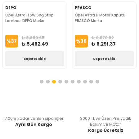
DEPO
PRASCO
Opel Astra H SW Sağ Stop
Opel Astra H Motor Kaputu
Lambası DEPO Marka
PRASCO Marka
₺ 8,680.65
₺ 9,870.82
%
37
%
36
₺ 5,462.49
₺ 6,291.37
Sepete Ekle
Sepete Ekle
17:00’e kadar verilen siparişler
3000 TL ve Üzeri Preiyodik
Aynı Gün Kargo
Bakım ve Motor
Kargo Ücretsiz