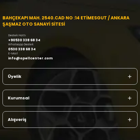
BAHÇEKAPI MAH. 2540.CAD NO :14 ETİMESGUT / ANKARA
ŞAŞMAZ OTO SANAYİ SİTESİ
Destek Hattı
+90530 338 68 34
Whatsapp Destek
0530 338 68 34
E-Mail
info@opellcenter.com
Üyelik
Kurumsal
Alışveriş