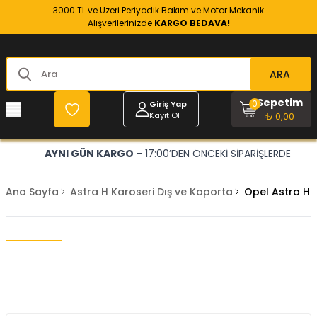
3000 TL ve Üzeri Periyodik Bakım ve Motor Mekanik
Alışverilerinizde
KARGO BEDAVA!
ARA
Sepetim
0
Giriş Yap
Kayıt Ol
₺ 0,00
AYNI GÜN KARGO
- 17:00’DEN ÖNCEKİ SİPARİŞLERDE
Ana Sayfa
Astra H Karoseri Dış ve Kaporta
Opel Astra H 