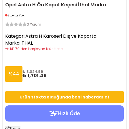
Opel Astra H Ön Kaput Keçesi İthal Marka
Stokta Yok
0 Yorum
Kategori
:
Astra H Karoseri Dış ve Kaporta
Marka
:
İTHAL
*
₺
141.79
den başlayan taksitlerle
₺ 3,024.99
%
44
₺ 1,701.45
Ürün stokta olduğunda beni haberdar et
Paylaş