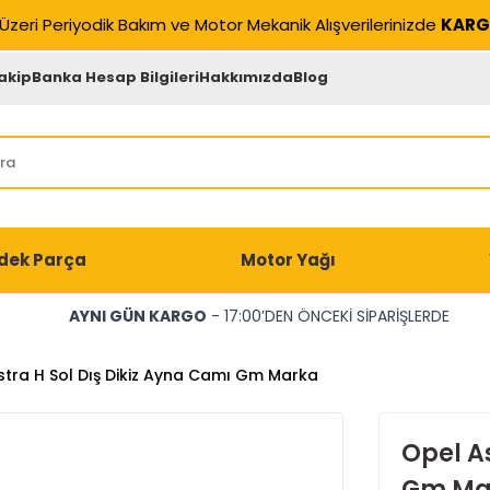
Üzeri Periyodik Bakım ve Motor Mekanik Alışverilerinizde
KARG
akip
Banka Hesap Bilgileri
Hakkımızda
Blog
dek Parça
Motor Yağı
AYNI GÜN KARGO
- 17:00’DEN ÖNCEKİ SİPARİŞLERDE
stra H Sol Dış Dikiz Ayna Camı Gm Marka
Opel As
Gm Ma