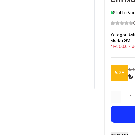
Stokta Var
Kategori
:
Ast
Marka
:
GM
*
₺
566.67
d
₺ 
%
28
₺