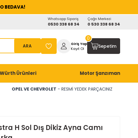
O BEDAVA!
Whatsapp Sipariş
Çağrı Merkezi
0530 338 68 34
0 530 338 68 34
0
Giriş Yap
ARA
Sepetim
Kayıt Ol
Würth Ürünleri
Motor Şanzıman
OPEL VE CHEVROLET
- RESMİ YEDEK PARÇACINIZ
tra H Sol Dış Dikiz Ayna Camı
rka