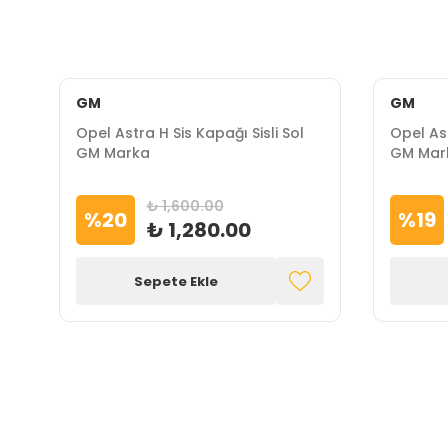
GM
GM
Opel Astra H Sis Kapağı Sisli Sol
Opel As
GM Marka
GM Mar
₺ 1,600.00
%
20
%
19
₺ 1,280.00
Sepete Ekle