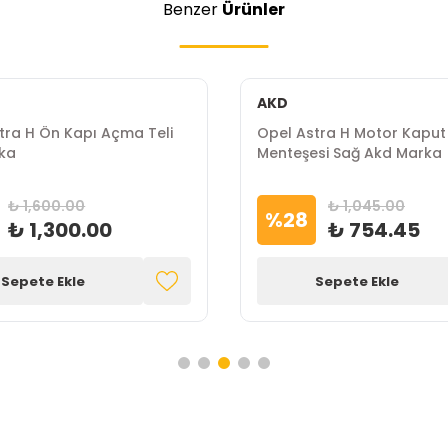
Benzer
Ürünler
AKD
tra H Ön Kapı Açma Teli
Opel Astra H Motor Kaput
ka
Menteşesi Sağ Akd Marka
₺ 1,600.00
₺ 1,045.00
%
28
₺ 1,300.00
₺ 754.45
Sepete Ekle
Sepete Ekle