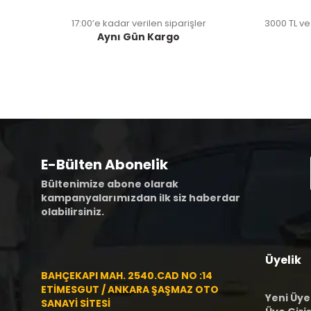
17:00’e kadar verilen siparişler
3000 TL ve
Aynı Gün Kargo
E-Bülten Abonelik
Bültenimize abone olarak
kampanyalarımızdan ilk siz haberdar
olabilirsiniz.
Üyelik
BAHÇEKAPI MAH. 2540.CAD NO :14
ETİMESGUT / ANKARA ŞAŞMAZ OTO
Yeni Üye
SANAYİ SİTESİ