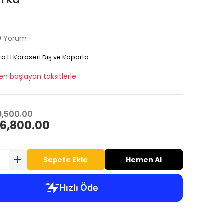
0 Yorum
ra H Karoseri Dış ve Kaporta
en başlayan taksitlerle
9,500.00
 6,800.00
Sepete Ekle
Hemen Al