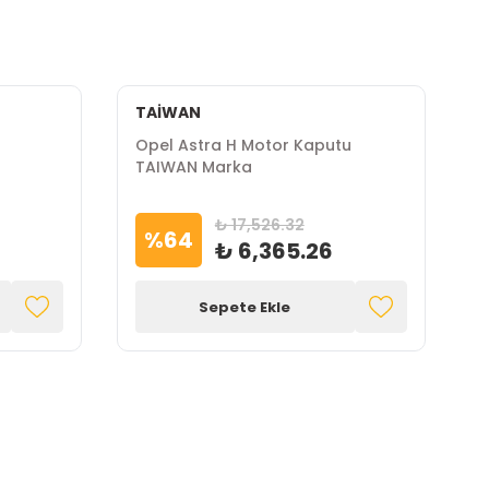
TAİWAN
Opel Astra H Motor Kaputu
O
TAIWAN Marka
G
₺ 17,526.32
%
64
₺ 6,365.26
Sepete Ekle