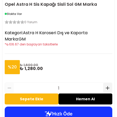
Opel Astra H Sis Kapağı Sisli Sol GM Marka
Stokta Var
0 Yorum
Kategori
:
Astra H Karoseri Dış ve Kaporta
Marka
:
GM
*
₺
106.67
den başlayan taksitlerle
₺ 1,600.00
%
20
₺ 1,280.00
Sepete Ekle
Hemen Al