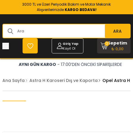
3000 TL ve Üzeri Periyodik Bakım ve Motor Mekanik
Alışverilerinizde
KARGO BEDAVA!
ARA
Sepetim
0
Giriş Yap
Kayıt Ol
₺ 0,00
AYNI GÜN KARGO
- 17:00’DEN ÖNCEKİ SİPARİŞLERDE
Ana Sayfa
Astra H Karoseri Dış ve Kaporta
Opel Astra H S