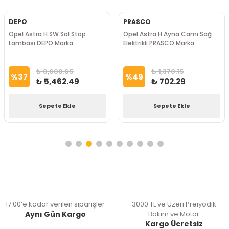
DEPO
PRASCO
Opel Astra H SW Sol Stop
Opel Astra H Ayna Camı Sağ
Lambası DEPO Marka
Elektrikli PRASCO Marka
₺ 8,680.65
₺ 1,370.15
%
37
%
49
₺ 5,462.49
₺ 702.29
Sepete Ekle
Sepete Ekle
17:00’e kadar verilen siparişler
3000 TL ve Üzeri Preiyodik
Aynı Gün Kargo
Bakım ve Motor
Kargo Ücretsiz