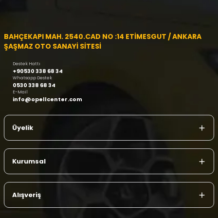
BAHÇEKAPI MAH. 2540.CAD NO :14 ETİMESGUT / ANKARA
ŞAŞMAZ OTO SANAYİ SİTESİ
Destek Hattı
+90530 338 68 34
Whatsapp Destek
0530 338 68 34
E-Mail
info@opellcenter.com
Üyelik
Kurumsal
Alışveriş