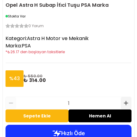
Opel Astra H Subap İti̇ci Tuşu PSA Marka
Stokta Var
0 Yorum
Kategori
:
Astra H Motor ve Mekanik
Marka
:
PSA
*
₺
26.17
den başlayan taksitlerle
₺ 550.00
%
43
₺ 314.00
Sepete Ekle
Hemen Al