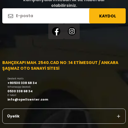
olabilirsiniz.
KAYDOL
BAHÇEKAPI MAH. 2540.CAD NO :14 ETİMESGUT / ANKARA
ŞAŞMAZ OTO SANAYİ SİTESİ
Destek Hattı
+90530 338 68 34
Whatsapp Destek
0530 338 68 34
E-Mail
info@opellcenter.com
Üyelik