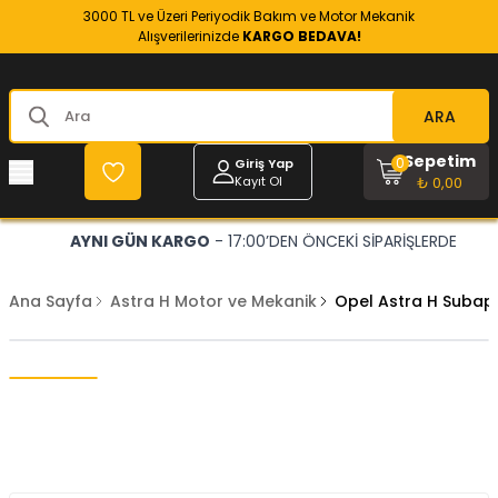
3000 TL ve Üzeri Periyodik Bakım ve Motor Mekanik
Alışverilerinizde
KARGO BEDAVA!
ARA
Sepetim
0
Giriş Yap
Kayıt Ol
₺ 0,00
AYNI GÜN KARGO
- 17:00’DEN ÖNCEKİ SİPARİŞLERDE
Ana Sayfa
Astra H Motor ve Mekanik
Opel Astra H Subap I