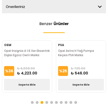
Önerileriniz
Benzer
Ürünler
OEM
PSA
Opel Astra H 1.6 Xer Eksantrik
Opel Astra H Si̇li̇ndi̇r Bloğu Yağ
Dişlisi Egzoz Oem Marka
Tapası PSA Marka
₺ 6,550.00
₺ 210.00
%
36
%
18
₺ 4,220.00
₺ 171.60
Sepete Ekle
Sepete Ekle