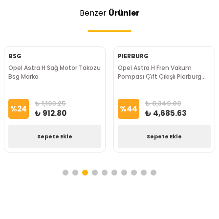
Benzer
Ürünler
BSG
PIERBURG
Opel Astra H Sağ Motor Takozu
Opel Astra H Fren Vakum
Bsg Marka
Pompası Çi̇ft Çıkışlı Pierburg
Marka
₺ 1,193.25
₺ 8,349.00
%
24
%
44
₺ 912.80
₺ 4,685.63
Sepete Ekle
Sepete Ekle