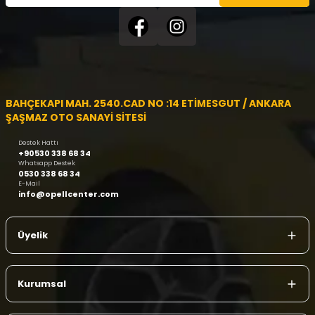
BAHÇEKAPI MAH. 2540.CAD NO :14 ETİMESGUT / ANKARA
ŞAŞMAZ OTO SANAYİ SİTESİ
Destek Hattı
+90530 338 68 34
Whatsapp Destek
0530 338 68 34
E-Mail
info@opellcenter.com
Üyelik
Kurumsal