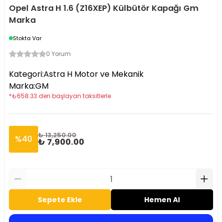
Opel Astra H 1.6 (Z16XEP) Külbütör Kapağı Gm
Marka
Stokta Var
0 Yorum
Kategori
:
Astra H Motor ve Mekanik
Marka
:
GM
*
₺
658.33
den başlayan taksitlerle
₺ 13,250.00
%
40
₺ 7,900.00
Sepete Ekle
Hemen Al