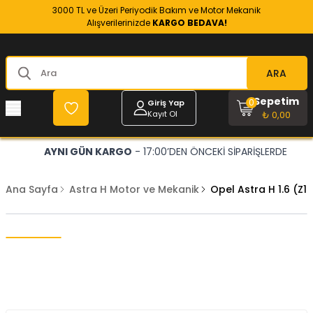
3000 TL ve Üzeri Periyodik Bakım ve Motor Mekanik
Alışverilerinizde
KARGO BEDAVA!
ARA
Sepetim
0
Giriş Yap
Kayıt Ol
₺ 0,00
AYNI GÜN KARGO
- 17:00’DEN ÖNCEKİ SİPARİŞLERDE
Ana Sayfa
Astra H Motor ve Mekanik
Opel Astra H 1.6 (Z