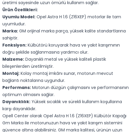
üretimi sayesinde uzun ömürlü kullanım sağlar.
Ürün Özellikleri:
Uyumlu Model:
Opel Astra H 1.6 (Z16XEP) motorlar ile tam
uyumludur.
Marka:
GM orijinal marka parça, yüksek kalite standartlarına
sahiptir.
Fonksiyon:
Külbütörü koruyarak hava ve yakıt karışımının
doğru şekilde sağlanmasına yardımcı olur.
Malzeme:
Dayanıklı metal ve yüksek kaliteli plastik
bileşenlerden üretilmiştir.
Montaj:
Kolay montaj imkânı sunar, motorun mevcut
bağlantı noktalarına uygundur.
Performans:
Motorun düzgün çalışmasını ve performansının
optimum olmasını sağlar.
Dayanıklılık:
Yüksek sıcaklık ve sürekli kullanım koşullarına
karşı dayanıklıdır.
Opell Center olarak Opel Astra H 1.6 (Z16XEP) Külbütör Kapağı
Gm Marka ile motorunuzun hava ve yakıt karışım sistemini
güvence altına alabilirsiniz. GM marka kalitesi, ürünün uzun