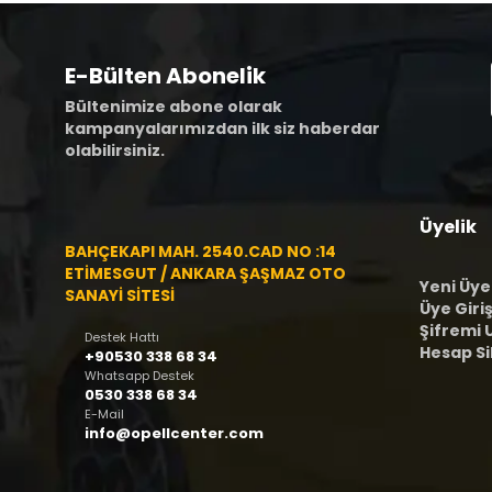
E-Bülten Abonelik
Bültenimize abone olarak
kampanyalarımızdan ilk siz haberdar
olabilirsiniz.
Üyelik
BAHÇEKAPI MAH. 2540.CAD NO :14
ETİMESGUT / ANKARA ŞAŞMAZ OTO
Yeni Üye
SANAYİ SİTESİ
Üye Giriş
Şifremi
Destek Hattı
Hesap S
+90530 338 68 34
Whatsapp Destek
0530 338 68 34
E-Mail
info@opellcenter.com