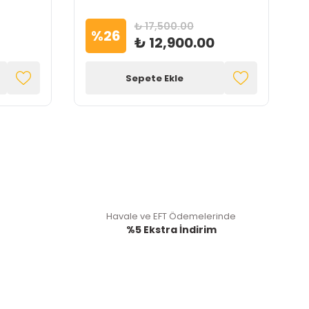
₺ 17,500.00
%
26
₺ 12,900.00
Sepete Ekle
Havale ve EFT Ödemelerinde
%5 Ekstra İndirim