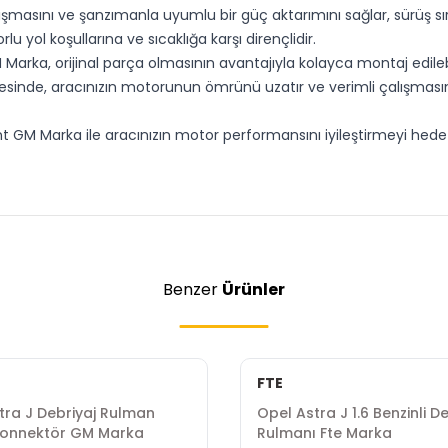
asını ve şanzımanla uyumlu bir güç aktarımını sağlar, sürüş sıras
 yol koşullarına ve sıcaklığa karşı dirençlidir.
Marka, orijinal parça olmasının avantajıyla kolayca montaj edilebi
yesinde, aracınızın motorunun ömrünü uzatır ve verimli çalışmasın
lant GM Marka ile aracınızın motor performansını iyileştirmeyi h
Benzer
Ürünler
FTE
tra J Debriyaj Rulman
Opel Astra J 1.6 Benzinli D
Konnektör GM Marka
Rulmanı Fte Marka