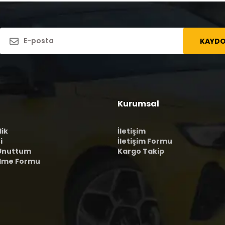
KAYDO
Kurumsal
lik
İletişim
i
İletişim Formu
 Unuttum
Kargo Takip
ilme Formu