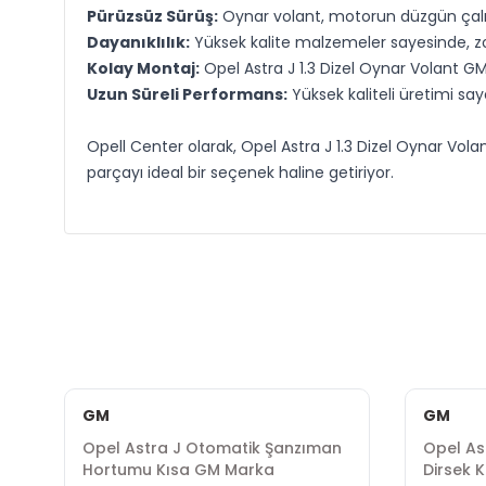
Pürüzsüz Sürüş:
Oynar volant, motorun düzgün çalışm
Dayanıklılık:
Yüksek kalite malzemeler sayesinde, zorlu
Kolay Montaj:
Opel Astra J 1.3 Dizel Oynar Volant GM 
Uzun Süreli Performans:
Yüksek kaliteli üretimi sa
Opell Center olarak, Opel Astra J 1.3 Dizel Oynar Vo
parçayı ideal bir seçenek haline getiriyor.
GM
GM
Opel Astra J Otomatik Şanzıman
Opel As
Hortumu Kısa GM Marka
Dirsek 