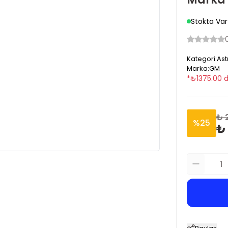
Stokta Var
Kategori
:
Ast
Marka
:
GM
*
₺
1375.00
d
₺ 
%
25
₺