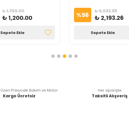
₺ 1,750.00
₺ 5,032.85
%
56
₺ 1,200.00
₺ 2,193.26
Sepete Ekle
Sepete Ekle
 Üzeri Preiyodik Bakım ve Motor
Her siparişte
Kargo Ücretsiz
Taksitli Alışveriş