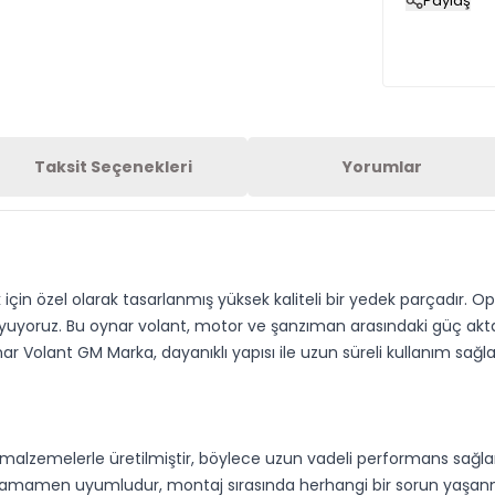
Paylaş
Taksit Seçenekleri
Yorumlar
çin özel olarak tasarlanmış yüksek kaliteli bir yedek parçadır. Op
yuyoruz. Bu oynar volant, motor ve şanzıman arasındaki güç akta
r Volant GM Marka, dayanıklı yapısı ile uzun süreli kullanım sağlar
alzemelerle üretilmiştir, böylece uzun vadeli performans sağlar
e tamamen uyumludur, montaj sırasında herhangi bir sorun yaşan