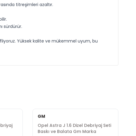
ında titreşimleri azaltır.
lir.
ı sürdürür.
edefliyoruz. Yüksek kalite ve mükemmel uyum, bu
GM
ebriyaj
Opel Astra J 1.6 Dizel Debriyaj Seti
O
Baskı ve Balata Gm Marka
(