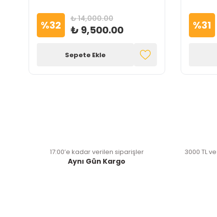
₺ 14,000.00
%
32
%
31
₺ 9,500.00
Sepete Ekle
17:00’e kadar verilen siparişler
3000 TL ve
Aynı Gün Kargo