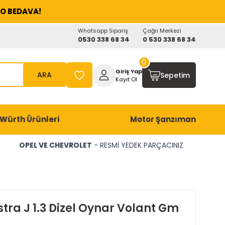
O BEDAVA!
Whatsapp Sipariş
Çağrı Merkezi
0530 338 68 34
0 530 338 68 34
0
Giriş Yap
ARA
Sepetim
Kayıt Ol
Würth Ürünleri
Motor Şanzıman
OPEL VE CHEVROLET
- RESMİ YEDEK PARÇACINIZ
tra J 1.3 Dizel Oynar Volant Gm