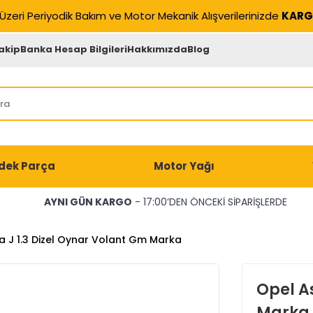
Üzeri Periyodik Bakım ve Motor Mekanik Alışverilerinizde
KARG
akip
Banka Hesap Bilgileri
Hakkımızda
Blog
dek Parça
Motor Yağı
AYNI GÜN KARGO
- 17:00’DEN ÖNCEKİ SİPARİŞLERDE
a J 1.3 Dizel Oynar Volant Gm Marka
Opel As
Marka