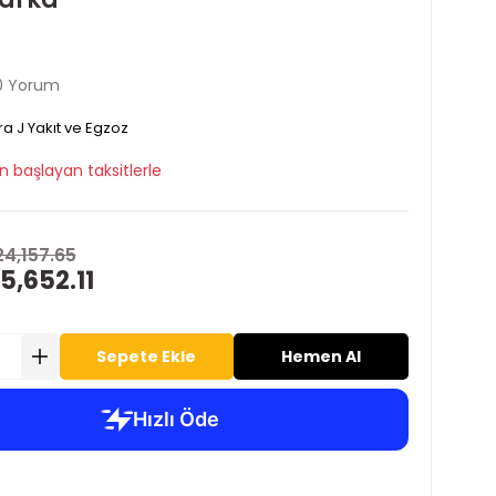
0 Yorum
ra J Yakıt ve Egzoz
n başlayan taksitlerle
24,157.65
5,652.11
Sepete Ekle
Hemen Al