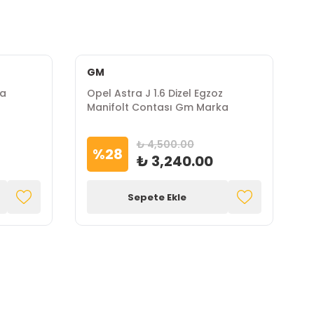
GM
İ
pa
Opel Astra J 1.6 Dizel Egzoz
O
Manifolt Contası Gm Marka
V
₺ 4,500.00
%
28
₺ 3,240.00
Sepete Ekle