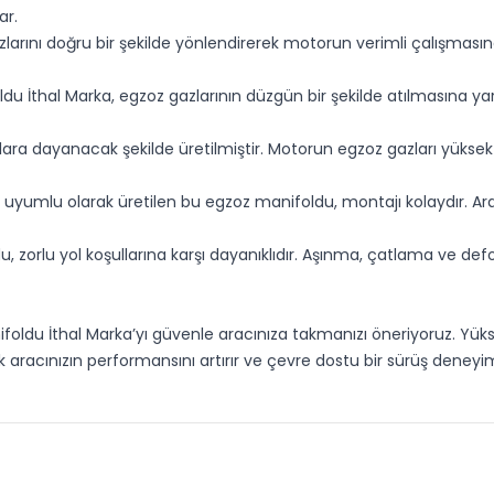
ar.
arını doğru bir şekilde yönlendirerek motorun verimli çalışması
du İthal Marka, egzoz gazlarının düzgün bir şekilde atılmasına yar
ara dayanacak şekilde üretilmiştir. Motorun egzoz gazları yüksek ı
yumlu olarak üretilen bu egzoz manifoldu, montajı kolaydır. Aracın
, zorlu yol koşullarına karşı dayanıklıdır. Aşınma, çatlama ve 
foldu İthal Marka’yı güvenle aracınıza takmanızı öneriyoruz. Yükse
aracınızın performansını artırır ve çevre dostu bir sürüş deneyim