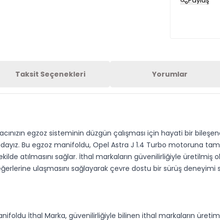
Paylaş
Taksit Seçenekleri
Yorumlar
cınızın egzoz sisteminin düzgün çalışması için hayati bir bileşendi
radayız. Bu egzoz manifoldu, Opel Astra J 1.4 Turbo motoruna ta
şekilde atılmasını sağlar. İthal markaların güvenilirliğiyle üretil
erlerine ulaşmasını sağlayarak çevre dostu bir sürüş deneyimi 
foldu İthal Marka, güvenilirliğiyle bilinen ithal markaların üretimi