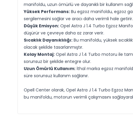
manifoldu, uzun ömürlü ve dayanıklı bir kullanım sağl
Yüksek Performans:
Bu egzoz manifoldu, egzoz gazl
sergilemesini sağlar ve aracı daha verimli hale getirir.
Düşük Emisyon:
Opel Astra J 1.4 Turbo Egzoz Manifol
düşürür ve çevreye daha az zarar verir.
Sıcaklık Dayanıklılığı:
Bu manifoldu, yüksek sıcaklıkl
olacak şekilde tasarlanmıştır.
Kolay Montaj:
Opel Astra J 1.4 Turbo motoru ile tam u
sorunsuz bir şekilde entegre olur.
Uzun Ömürlü Kullanım:
İthal marka egzoz manifoldu
süre sorunsuz kullanım sağlanır.
Opell Center olarak, Opel Astra J 1.4 Turbo Egzoz Mani
bu manifoldu, motorun verimli çalışmasını sağlayarak 