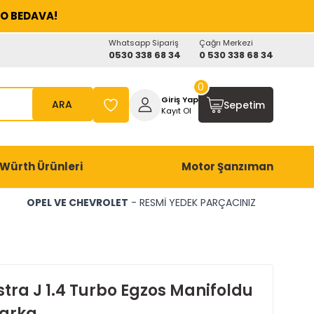
O BEDAVA!
Whatsapp Sipariş
Çağrı Merkezi
0530 338 68 34
0 530 338 68 34
0
Giriş Yap
ARA
Sepetim
Kayıt Ol
Würth Ürünleri
Motor Şanzıman
OPEL VE CHEVROLET
- RESMİ YEDEK PARÇACINIZ
tra J 1.4 Turbo Egzos Manifoldu
Marka