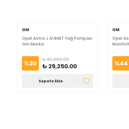
GM
GM
Opel Astra J A14NET Yağ Pompası
Opel As
Gm Marka
Manifol
Marka
₺ 42,000.00
%
30
%
44
₺ 29,250.00
Sepete Ekle