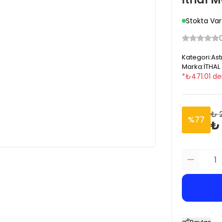
Stokta Var
Kategori
:
Ast
Marka
:
İTHAL
*
₺
471.01
de
₺ 
%
77
₺ 