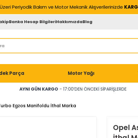
Üzeri Periyodik Bakım ve Motor Mekanik Alışverilerinizde
KARG
akip
Banka Hesap Bilgileri
Hakkımızda
Blog
dek Parça
Motor Yağı
AYNI GÜN KARGO
- 17:00’DEN ÖNCEKİ SİPARİŞLERDE
 Turbo Egzos Manifoldu İthal Marka
Opel As
İthal 