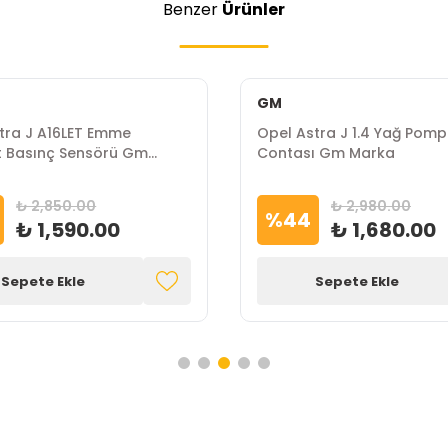
Benzer
Ürünler
GM
tra J A16LET Emme
Opel Astra J 1.4 Yağ Pom
t Basınç Sensörü Gm
Contası Gm Marka
₺ 2,850.00
₺ 2,980.00
%
44
₺ 1,590.00
₺ 1,680.00
Sepete Ekle
Sepete Ekle