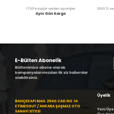
17:00’e kadar verilen siparişler
3000 TL ve
Aynı Gün Kargo
E-Bülten Abonelik
Bültenimize abone olarak
kampanyalarımızdan ilk siz haberdar
olabilirsiniz.
Üyelik
BAHÇEKAPI MAH. 2540.CAD NO :14
ETİMESGUT / ANKARA ŞAŞMAZ OTO
Yeni Üye
SANAYİ SİTESİ