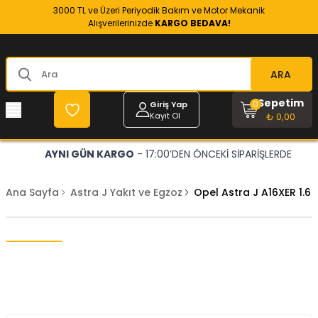
3000 TL ve Üzeri Periyodik Bakım ve Motor Mekanik
Alışverilerinizde
KARGO BEDAVA!
ARA
Sepetim
0
Giriş Yap
Kayıt Ol
₺ 0,00
AYNI GÜN KARGO
- 17:00’DEN ÖNCEKİ SİPARİŞLERDE
Ana Sayfa
Astra J Yakıt ve Egzoz
Opel Astra J A16XER 1.