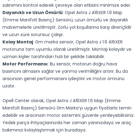
salınımını kontrol ederek çevreye olan etkisini minimize eder.
Dayanıklı ve Uzun Ömürlü
: Opel Astra J A16XER 1.6 Map
(Emme Manifolt Basınç) Sensörü, uzun ömürlü ve dayanıklı
malzemelerle üretilmiştir. Zorlu yol koşullarına karşı dirençlidir
ve uzun süre sorunsuz çalışır.
Kolay Montaj
: Gm marka sensör, Opel Astra J 1.6 A16XER
motoruna tam uyumlu olarak üretilmiştir. Montajı kolaydır ve
uzman kişiler tarafından hızlı bir şekilde takılabilir.
Motor Performansı
: Bu sensör, motorun doğru hava
basıncını almasını sağlar ve yanma verimliliğini artırır. Bu da
aracınızın genel performansını iyileştirir ve motor ömrünü
uzatır.
Opell Center olarak, Opel Astra J A16XER 1.6 Map (Emme
Manifolt Basınç) Sensörü Gm Marka’yı uygun fiyatlarla temin
edebilir ve aracınızın motor sistemini güvenle yenileyebilirsiniz.
Yedek parça ihtiyaçlarınızda her zaman yanınızdayız ve araç
bakımınızı kolaylaştırmak için buradayız.