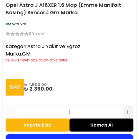
Opel Astra J A16XER 1.6 Map (Emme Manifolt
Basınç) Sensörü Gm Marka
Stokta Var
0 Yorum
Kategori
:
Astra J Yakıt ve Egzoz
Marka
:
GM
*
₺
199.17
den başlayan taksitlerle
₺ 4,500.00
%
47
₺ 2,390.00
Sepete Ekle
Hemen Al