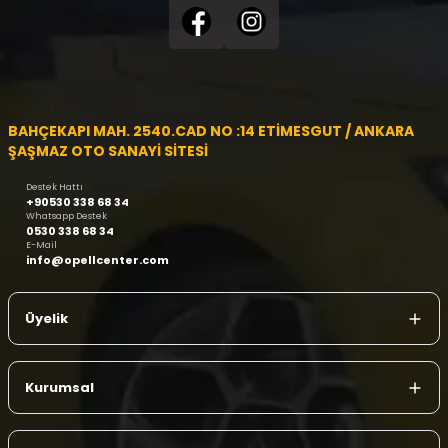
BAHÇEKAPI MAH. 2540.CAD NO :14 ETİMESGUT / ANKARA
ŞAŞMAZ OTO SANAYİ SİTESİ
Destek Hattı
+90530 338 68 34
Whatsapp Destek
0530 338 68 34
E-Mail
info@opellcenter.com
Üyelik
Kurumsal