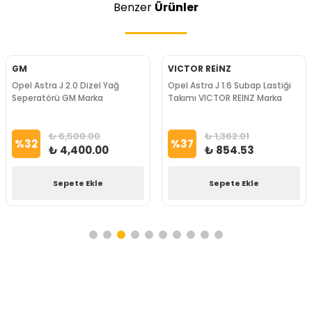
Benzer
Ürünler
GM
VICTOR REİNZ
Opel Astra J 2.0 Dizel Yağ
Opel Astra J 1.6 Subap Lastiği
Seperatörü GM Marka
Takımı VICTOR REINZ Marka
₺ 6,500.00
₺ 1,362.01
%
32
%
37
₺ 4,400.00
₺ 854.53
Sepete Ekle
Sepete Ekle