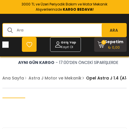
3000 TL ve Üzeri Periyodik Bakım ve Motor Mekanik
Alışverilerinizde
KARGO BEDAVA!
ARA
Sepetim
0
Giriş Yap
Kayıt Ol
₺ 0,00
AYNI GÜN KARGO
- 17:00’DEN ÖNCEKİ SİPARİŞLERDE
Ana Sayfa
Astra J Motor ve Mekanik
Opel Astra J 1.4 (A