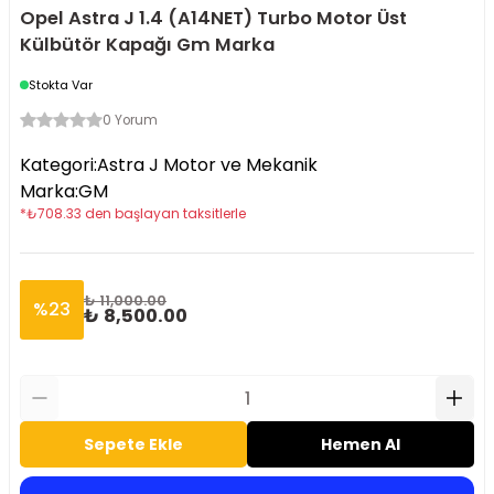
Opel Astra J 1.4 (A14NET) Turbo Motor Üst
Külbütör Kapağı Gm Marka
Stokta Var
0 Yorum
Kategori
:
Astra J Motor ve Mekanik
Marka
:
GM
*
₺
708.33
den başlayan taksitlerle
₺ 11,000.00
%
23
₺ 8,500.00
Sepete Ekle
Hemen Al