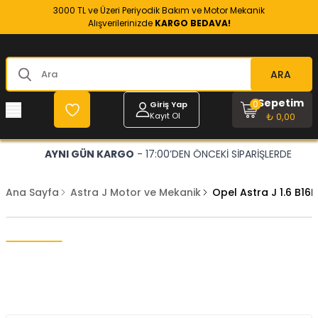
3000 TL ve Üzeri Periyodik Bakım ve Motor Mekanik
Alışverilerinizde
KARGO BEDAVA!
ARA
Sepetim
0
Giriş Yap
Kayıt Ol
₺ 0,00
AYNI GÜN KARGO
- 17:00’DEN ÖNCEKİ SİPARİŞLERDE
Ana Sayfa
Astra J Motor ve Mekanik
Opel Astra J 1.6 B1