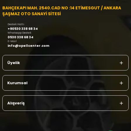
BAHÇEKAPI MAH. 2540.CAD NO :14 ETİMESGUT / ANKARA
ŞAŞMAZ OTO SANAYİ SİTESİ
Destek Hattı
+90530 338 68 34
Whatsapp Destek
0530 338 68 34
E-Mail
info@opellcenter.com
Üyelik
Kurumsal
Alışveriş