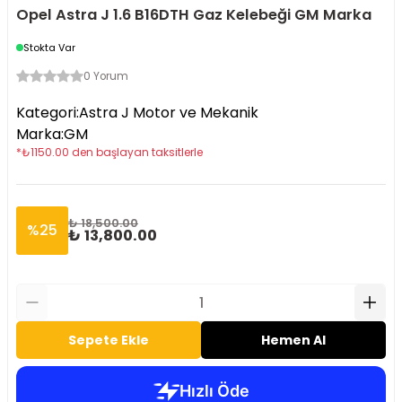
Opel Astra J 1.6 B16DTH Gaz Kelebeği GM Marka
Stokta Var
0 Yorum
Kategori
:
Astra J Motor ve Mekanik
Marka
:
GM
*
₺
1150.00
den başlayan taksitlerle
₺ 18,500.00
%
25
₺ 13,800.00
Sepete Ekle
Hemen Al