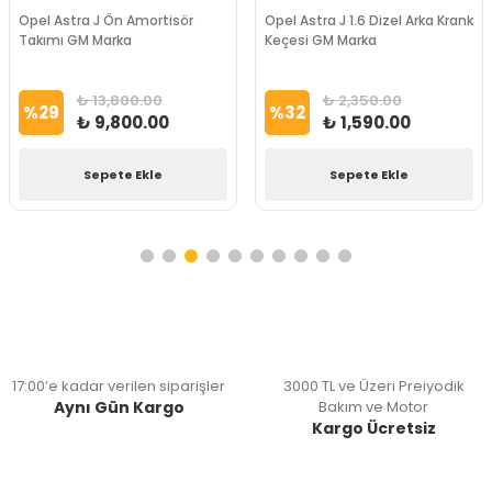
Opel Astra J Ön Amortisör
Opel Astra J 1.6 Dizel Arka Krank
Takımı GM Marka
Keçesi GM Marka
₺ 13,800.00
₺ 2,350.00
%
29
%
32
₺ 9,800.00
₺ 1,590.00
Sepete Ekle
Sepete Ekle
17:00’e kadar verilen siparişler
3000 TL ve Üzeri Preiyodik
Aynı Gün Kargo
Bakım ve Motor
Kargo Ücretsiz