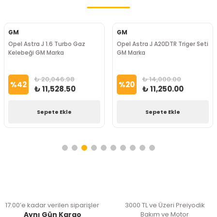
GM
GM
Opel Astra J 1.6 Turbo Gaz
Opel Astra J A20DTR Triger Seti
Kelebeği GM Marka
GM Marka
₺ 20,046.98
₺ 14,000.00
%
42
%
20
₺ 11,528.50
₺ 11,250.00
Sepete Ekle
Sepete Ekle
17:00’e kadar verilen siparişler
3000 TL ve Üzeri Preiyodik
Aynı Gün Kargo
Bakım ve Motor