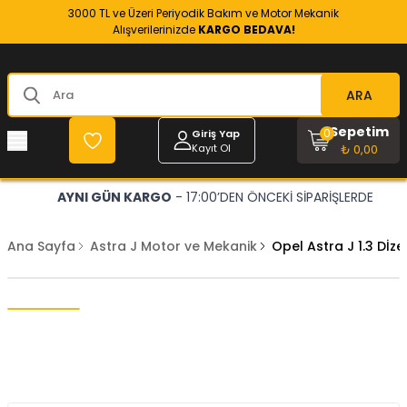
3000 TL ve Üzeri Periyodik Bakım ve Motor Mekanik
Alışverilerinizde
KARGO BEDAVA!
ARA
Sepetim
0
Giriş Yap
Kayıt Ol
₺ 0,00
AYNI GÜN KARGO
- 17:00’DEN ÖNCEKİ SİPARİŞLERDE
Ana Sayfa
Astra J Motor ve Mekanik
Opel Astra J 1.3 Dİz