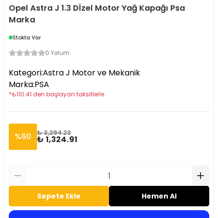
Opel Astra J 1.3 Dİzel Motor Yağ Kapağı Psa
Marka
Stokta Var
0 Yorum
Kategori
:
Astra J Motor ve Mekanik
Marka
:
PSA
*
₺
110.41
den başlayan taksitlerle
₺ 3,294.23
%
60
₺ 1,324.91
Sepete Ekle
Hemen Al