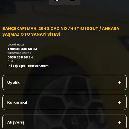
BAHÇEKAPI MAH. 2540.CAD NO :14 ETİMESGUT / ANKARA
ŞAŞMAZ OTO SANAYİ SİTESİ
Destek Hattı
+90530 338 68 34
Whatsapp Destek
0530 338 68 34
E-Mail
info@opellcenter.com
Üyelik
Kurumsal
Alışveriş