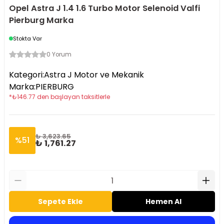
Opel Astra J 1.4 1.6 Turbo Motor Selenoid Valfi
Pierburg Marka
Stokta Var
0 Yorum
Kategori
:
Astra J Motor ve Mekanik
Marka
:
PIERBURG
*
₺
146.77
den başlayan taksitlerle
₺ 3,623.65
%
51
₺ 1,761.27
Sepete Ekle
Hemen Al