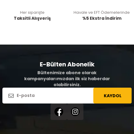
Her siparişte
Havale ve EFT Ödemelerinde
Taksitli Alışveriş
%5 Ekstra İndirim
E-Bülten Abonelik
Bültenimize abone olarak
kampanyalarımızdan ilk siz haberdar
olabilirsiniz.
KAYDOL