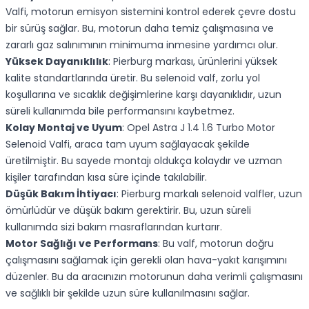
Valfi, motorun emisyon sistemini kontrol ederek çevre dostu
bir sürüş sağlar. Bu, motorun daha temiz çalışmasına ve
zararlı gaz salınımının minimuma inmesine yardımcı olur.
Yüksek Dayanıklılık
: Pierburg markası, ürünlerini yüksek
kalite standartlarında üretir. Bu selenoid valf, zorlu yol
koşullarına ve sıcaklık değişimlerine karşı dayanıklıdır, uzun
süreli kullanımda bile performansını kaybetmez.
Kolay Montaj ve Uyum
: Opel Astra J 1.4 1.6 Turbo Motor
Selenoid Valfi, araca tam uyum sağlayacak şekilde
üretilmiştir. Bu sayede montajı oldukça kolaydır ve uzman
kişiler tarafından kısa süre içinde takılabilir.
Düşük Bakım İhtiyacı
: Pierburg markalı selenoid valfler, uzun
ömürlüdür ve düşük bakım gerektirir. Bu, uzun süreli
kullanımda sizi bakım masraflarından kurtarır.
Motor Sağlığı ve Performans
: Bu valf, motorun doğru
çalışmasını sağlamak için gerekli olan hava-yakıt karışımını
düzenler. Bu da aracınızın motorunun daha verimli çalışmasını
ve sağlıklı bir şekilde uzun süre kullanılmasını sağlar.