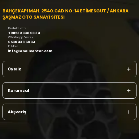
BAHÇEKAPI MAH. 2540.CAD NO :14 ETİMESGUT / ANKARA
ŞAŞMAZ OTO SANAYİ SİTESİ
Destek Hattı
+90530 338 68 34
Whatsapp Destek
0530 338 68 34
E-Mail
info@opellcenter.com
Üyelik
Kurumsal
Alışveriş