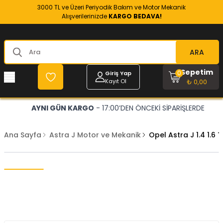
3000 TL ve Üzeri Periyodik Bakım ve Motor Mekanik
Alışverilerinizde
KARGO BEDAVA!
ARA
Sepetim
0
Giriş Yap
Kayıt Ol
₺ 0,00
AYNI GÜN KARGO
- 17:00’DEN ÖNCEKİ SİPARİŞLERDE
Ana Sayfa
Astra J Motor ve Mekanik
Opel Astra J 1.4 1.6