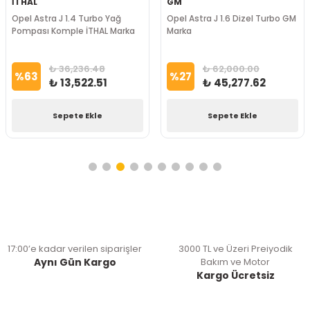
İTHAL
GM
Opel Astra J 1.4 Turbo Yağ
Opel Astra J 1.6 Dizel Turbo GM
Pompası Komple İTHAL Marka
Marka
₺ 36,236.48
₺ 62,000.00
%
63
%
27
₺ 13,522.51
₺ 45,277.62
Sepete Ekle
Sepete Ekle
17:00’e kadar verilen siparişler
3000 TL ve Üzeri Preiyodik
Aynı Gün Kargo
Bakım ve Motor
Kargo Ücretsiz