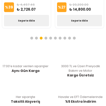
₺ 4,457.46
₺ 20,200.00
%
39
%
27
₺ 2,726.07
₺ 14,800.00
Sepete Ekle
Sepete Ekle
17:00’e kadar verilen siparişler
3000 TL ve Üzeri Preiyodik
Aynı Gün Kargo
Bakım ve Motor
Kargo Ücretsiz
Her siparişte
Havale ve EFT Ödemelerinde
Taksitli Alışveriş
%5 Ekstra İndirim