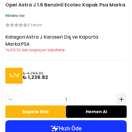
Opel Astra J 1.6 Benzinli Ecotec Kapak Psa Marka
Stokta Var
0 Yorum
Kategori
:
Astra J Karoseri Dış ve Kaporta
Marka
:
PSA
*
₺
103.32
den başlayan taksitlerle
₺ 4,758.33
%
74
₺ 1,239.82
Sepete Ekle
Hemen Al