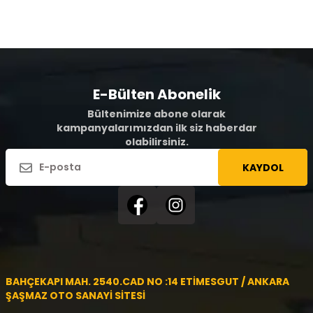
E-Bülten Abonelik
Bültenimize abone olarak
kampanyalarımızdan ilk siz haberdar
olabilirsiniz.
KAYDOL
BAHÇEKAPI MAH. 2540.CAD NO :14 ETİMESGUT / ANKARA
ŞAŞMAZ OTO SANAYİ SİTESİ