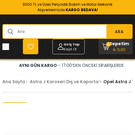
3000 TL ve Üzeri Periyodik Bakım ve Motor Mekanik
Alışverilerinizde
KARGO BEDAVA!
ARA
Sepetim
0
Giriş Yap
Kayıt Ol
₺ 0,00
AYNI GÜN KARGO
- 17:00’DEN ÖNCEKİ SİPARİŞLERDE
Ana Sayfa
Astra J Karoseri Dış ve Kaporta
Opel Astra J 1