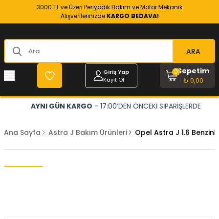
3000 TL ve Üzeri Periyodik Bakım ve Motor Mekanik
Alışverilerinizde
KARGO BEDAVA!
ARA
Sepetim
0
Giriş Yap
Kayıt Ol
₺ 0,00
AYNI GÜN KARGO
- 17:00’DEN ÖNCEKİ SİPARİŞLERDE
Ana Sayfa
Astra J Bakım Ürünleri
Opel Astra J 1.6 Benzinl