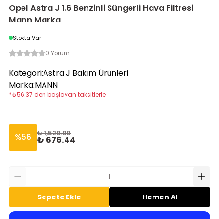
Opel Astra J 1.6 Benzinli Süngerli Hava Filtresi
Mann Marka
Stokta Var
0 Yorum
Kategori
:
Astra J Bakım Ürünleri
Marka
:
MANN
*
₺
56.37
den başlayan taksitlerle
₺ 1,529.99
%
56
₺ 676.44
Sepete Ekle
Hemen Al