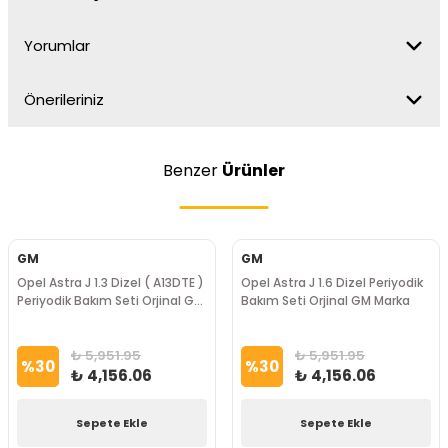
Yorumlar
Önerileriniz
Benzer
Ürünler
GM
GM
Opel Astra J 1.3 Dizel ( A13DTE )
Opel Astra J 1.6 Dizel Periyodik
Periyodik Bakım Seti Orjinal Gm
Bakım Seti Orjinal GM Marka
Marka
₺ 5,951.95
₺ 5,951.95
%
30
%
30
₺ 4,156.06
₺ 4,156.06
Sepete Ekle
Sepete Ekle