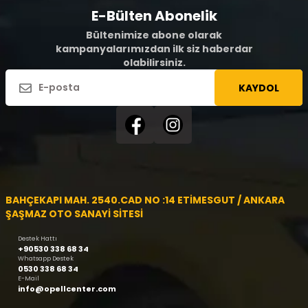
E-Bülten Abonelik
Bültenimize abone olarak
kampanyalarımızdan ilk siz haberdar
olabilirsiniz.
KAYDOL
BAHÇEKAPI MAH. 2540.CAD NO :14 ETİMESGUT / ANKARA
ŞAŞMAZ OTO SANAYİ SİTESİ
Destek Hattı
+90530 338 68 34
Whatsapp Destek
0530 338 68 34
E-Mail
info@opellcenter.com