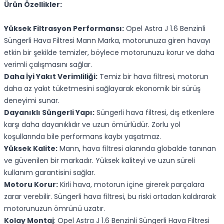
Ürün Özellikler:
Yüksek Filtrasyon Performansı:
Opel Astra J 1.6 Benzinli
Süngerli Hava Filtresi Mann Marka, motorunuza giren havayı
etkin bir şekilde temizler, böylece motorunuzu korur ve daha
verimli çalışmasını sağlar.
Daha İyi Yakıt Verimliliği:
Temiz bir hava filtresi, motorun
daha az yakıt tüketmesini sağlayarak ekonomik bir sürüş
deneyimi sunar.
Dayanıklı Süngerli Yapı:
Süngerli hava filtresi, dış etkenlere
karşı daha dayanıklıdır ve uzun ömürlüdür. Zorlu yol
koşullarında bile performans kaybı yaşatmaz.
Yüksek Kalite:
Mann, hava filtresi alanında globalde tanınan
ve güvenilen bir markadır. Yüksek kaliteyi ve uzun süreli
kullanım garantisini sağlar.
Motoru Korur:
Kirli hava, motorun içine girerek parçalara
zarar verebilir. Süngerli hava filtresi, bu riski ortadan kaldırarak
motorunuzun ömrünü uzatır.
Kolay Montaj
: Opel Astra J 1.6 Benzinli Süngerli Hava Filtresi