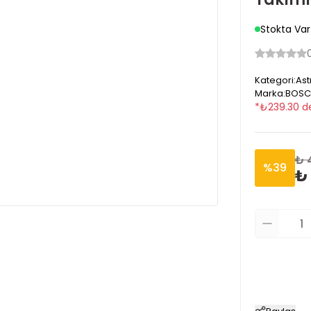
Stokta Var
Kategori
:
Ast
Marka
:
BOSC
*
₺
239.30
d
₺ 
%
39
₺ 