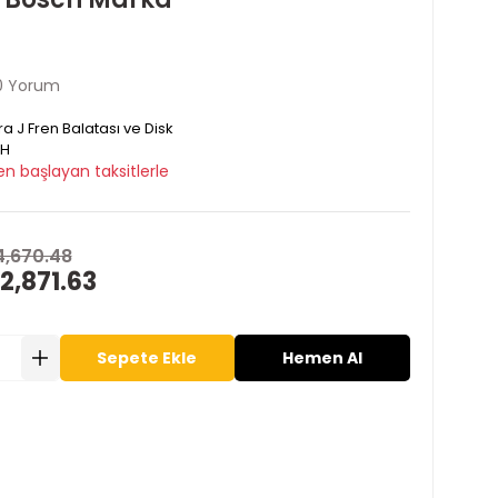
0 Yorum
ra J Fren Balatası ve Disk
H
en başlayan taksitlerle
4,670.48
2,871.63
Sepete Ekle
Hemen Al