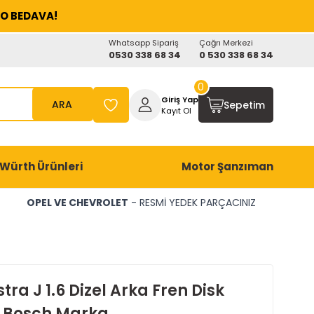
O BEDAVA!
Whatsapp Sipariş
Çağrı Merkezi
0530 338 68 34
0 530 338 68 34
0
Giriş Yap
ARA
Sepetim
Kayıt Ol
Würth Ürünleri
Motor Şanzıman
OPEL VE CHEVROLET
- RESMİ YEDEK PARÇACINIZ
tra J 1.6 Dizel Arka Fren Disk
 Bosch Marka