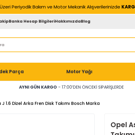
Üzeri Periyodik Bakım ve Motor Mekanik Alışverilerinizde
KARG
akip
Banka Hesap Bilgileri
Hakkımızda
Blog
dek Parça
Motor Yağı
AYNI GÜN KARGO
- 17:00’DEN ÖNCEKİ SİPARİŞLERDE
 J 1.6 Dizel Arka Fren Disk Takımı Bosch Marka
Opel As
Takımı