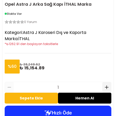
Opel Astra J Arka Sağ Kapı İTHAL Marka
Stokta Var
0 Yorum
Kategori
:
Astra J Karoseri Dış ve Kaporta
Marka
:
İTHAL
*
₺
1262.91
den başlayan taksitlerle
₺ 38,249.62
%
60
₺ 15,154.89
Sepete Ekle
Hemen Al