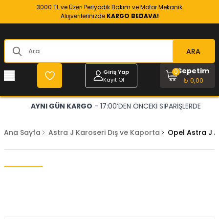
3000 TL ve Üzeri Periyodik Bakım ve Motor Mekanik
Alışverilerinizde
KARGO BEDAVA!
ARA
Sepetim
0
Giriş Yap
Kayıt Ol
₺ 0,00
AYNI GÜN KARGO
- 17:00’DEN ÖNCEKİ SİPARİŞLERDE
Ana Sayfa
Astra J Karoseri Dış ve Kaporta
Opel Astra J 