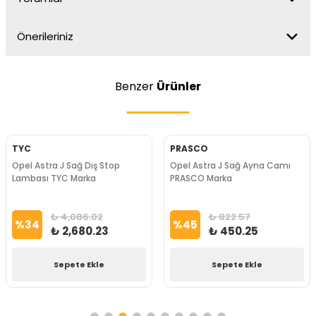
Önerileriniz
Benzer
Ürünler
TYC
PRASCO
Opel Astra J Sağ Dış Stop
Opel Astra J Sağ Ayna Camı
Lambası TYC Marka
PRASCO Marka
₺ 4,086.02
₺ 822.57
%
34
%
45
₺ 2,680.23
₺ 450.25
Sepete Ekle
Sepete Ekle