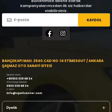
Bültenimize abone olarak
kampanyalarımızdan ilk siz haberdar
olabilirsiniz.
KAYDOL
BAHÇEKAPI MAH. 2540.CAD NO :14 ETİMESGUT / ANKARA
ŞAŞMAZ OTO SANAYİ SİTESİ
Destek Hattı
+90530 338 68 34
Whatsapp Destek
0530 338 68 34
E-Mail
info@opellcenter.com
Üyelik