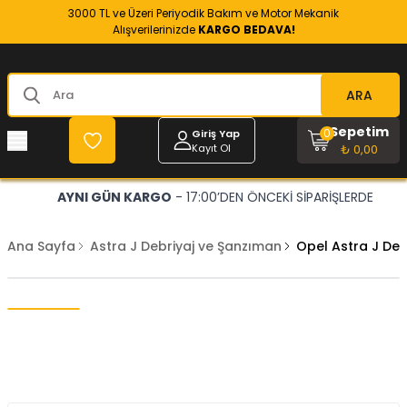
3000 TL ve Üzeri Periyodik Bakım ve Motor Mekanik
Alışverilerinizde
KARGO BEDAVA!
ARA
Sepetim
0
Giriş Yap
Kayıt Ol
₺ 0,00
AYNI GÜN KARGO
- 17:00’DEN ÖNCEKİ SİPARİŞLERDE
Ana Sayfa
Astra J Debriyaj ve Şanzıman
Opel Astra J Deb