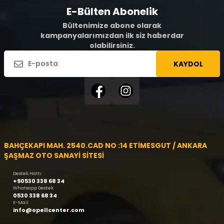
E-Bülten Abonelik
Bültenimize abone olarak
kampanyalarımızdan ilk siz haberdar
olabilirsiniz.
KAYDOL
BAHÇEKAPI MAH. 2540.CAD NO :14 ETİMESGUT / ANKARA
ŞAŞMAZ OTO SANAYİ SİTESİ
Destek Hattı
+90530 338 68 34
Whatsapp Destek
0530 338 68 34
E-Mail
info@opellcenter.com