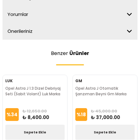
Yorumlar
Önerileriniz
Benzer
Ürünler
LUK
GM
Opel Astra J 1.3 Dizel Debriyaj
Opel Astra J Otomatik
Seti (Sabit Volant) Luk Marka
Şanzıman Beyni Gm Marka
₺ 12,650.00
₺ 45,000.00
%
34
%
18
₺ 8,400.00
₺ 37,000.00
Sepete Ekle
Sepete Ekle