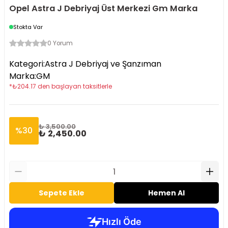
Opel Astra J Debriyaj Üst Merkezi Gm Marka
Stokta Var
0 Yorum
Kategori
:
Astra J Debriyaj ve Şanzıman
Marka
:
GM
*
₺
204.17
den başlayan taksitlerle
₺ 3,500.00
%
30
₺ 2,450.00
Sepete Ekle
Hemen Al