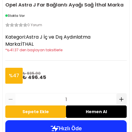
Opel Astra J Far Bağlantı Ayağı Sağ İthal Marka
Stokta Var
0 Yorum
Kategori
:
Astra J İç ve Dış Aydınlatma
Marka
:
İTHAL
*
₺
41.37
den başlayan taksitlerle
₺ 935.00
%
47
₺ 496.45
Sepete Ekle
Hemen Al