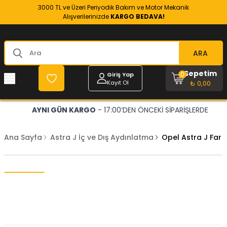
3000 TL ve Üzeri Periyodik Bakım ve Motor Mekanik
Alışverilerinizde
KARGO BEDAVA!
ARA
Sepetim
0
Giriş Yap
Kayıt Ol
₺ 0,00
AYNI GÜN KARGO
- 17:00’DEN ÖNCEKİ SİPARİŞLERDE
Ana Sayfa
Astra J İç ve Dış Aydınlatma
Opel Astra J Far 