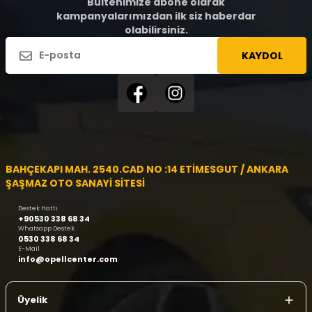
Bültenimize abone olarak
kampanyalarımızdan ilk siz haberdar
olabilirsiniz.
KAYDOL
BAHÇEKAPI MAH. 2540.CAD NO :14 ETİMESGUT / ANKARA
ŞAŞMAZ OTO SANAYİ SİTESİ
Destek Hattı
+90530 338 68 34
Whatsapp Destek
0530 338 68 34
E-Mail
info@opellcenter.com
Üyelik