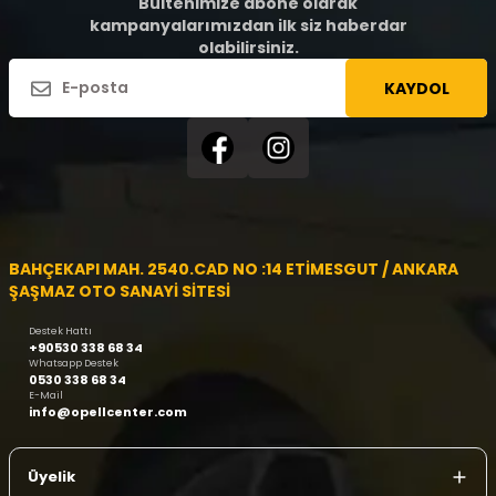
Bültenimize abone olarak
kampanyalarımızdan ilk siz haberdar
olabilirsiniz.
KAYDOL
BAHÇEKAPI MAH. 2540.CAD NO :14 ETİMESGUT / ANKARA
ŞAŞMAZ OTO SANAYİ SİTESİ
Destek Hattı
+90530 338 68 34
Whatsapp Destek
0530 338 68 34
E-Mail
info@opellcenter.com
Üyelik