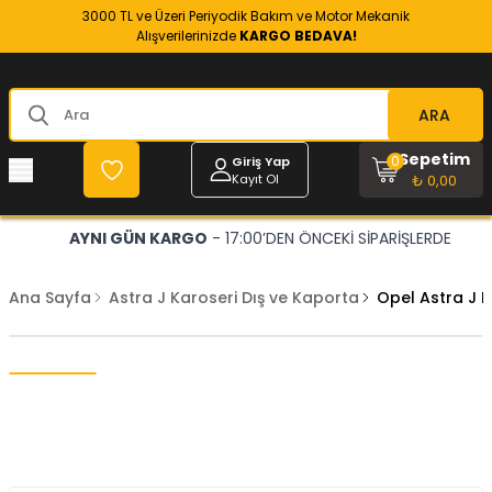
3000 TL ve Üzeri Periyodik Bakım ve Motor Mekanik
Alışverilerinizde
KARGO BEDAVA!
ARA
Sepetim
0
Giriş Yap
Kayıt Ol
₺ 0,00
AYNI GÜN KARGO
- 17:00’DEN ÖNCEKİ SİPARİŞLERDE
Ana Sayfa
Astra J Karoseri Dış ve Kaporta
Opel Astra J M