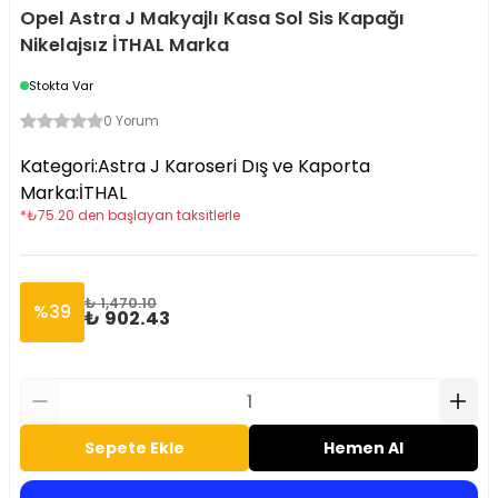
Opel Astra J Makyajlı Kasa Sol Sis Kapağı
Nikelajsız İTHAL Marka
Stokta Var
0 Yorum
Kategori
:
Astra J Karoseri Dış ve Kaporta
Marka
:
İTHAL
*
₺
75.20
den başlayan taksitlerle
₺ 1,470.10
%
39
₺ 902.43
Sepete Ekle
Hemen Al