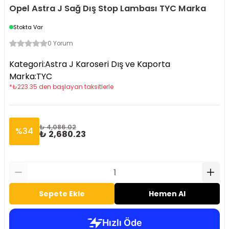
Opel Astra J Sağ Dış Stop Lambası TYC Marka
Stokta Var
0 Yorum
Kategori
:
Astra J Karoseri Dış ve Kaporta
Marka
:
TYC
*
₺
223.35
den başlayan taksitlerle
₺ 4,086.02
%
34
₺ 2,680.23
Sepete Ekle
Hemen Al