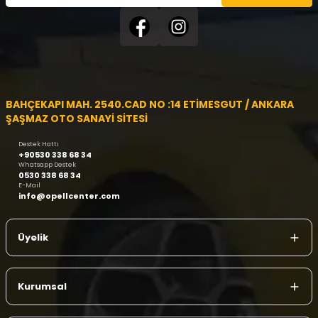
BAHÇEKAPI MAH. 2540.CAD NO :14 ETİMESGUT / ANKARA
ŞAŞMAZ OTO SANAYİ SİTESİ
Destek Hattı
+90530 338 68 34
Whatsapp Destek
0530 338 68 34
E-Mail
info@opellcenter.com
Üyelik
Kurumsal