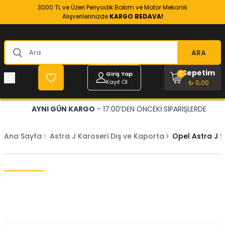
3000 TL ve Üzeri Periyodik Bakım ve Motor Mekanik
Alışverilerinizde
KARGO BEDAVA!
ARA
Sepetim
0
Giriş Yap
Kayıt Ol
₺ 0,00
AYNI GÜN KARGO
- 17:00’DEN ÖNCEKİ SİPARİŞLERDE
Ana Sayfa
Astra J Karoseri Dış ve Kaporta
Opel Astra J 