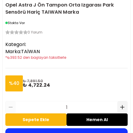
Opel Astra J Ön Tampon Orta Izgarası Park
Sensörü Hariç TAIWAN Marka
Stokta Var
0 Yorum
Kategori
:
Marka
:
TAİWAN
*
₺
393.52
den başlayan taksitlerle
₺ 7,891.50
%
40
₺ 4,722.24
Sepete Ekle
Hemen Al