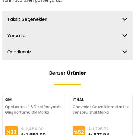
sunmaya özen gösteriyoruz.
Taksit Seçenekleri
Yorumlar
Önerileriniz
Benzer
Ürünler
GM
İTHAL
Opel Astra J 1.6 Dizel Radyatör
Chevrolet Cruze Kilometre Hız
Giriş Hortumu GM Marka
Sensörü İthal Marka
₺ 2,450.00
₺ 1,725.72
%
33
%
52
₺ 1,650.00
₺ 827.94