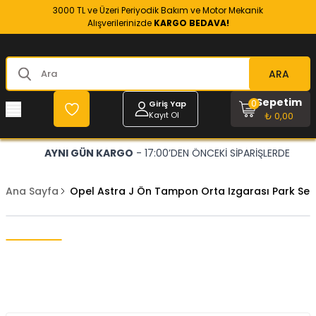
3000 TL ve Üzeri Periyodik Bakım ve Motor Mekanik
Alışverilerinizde
KARGO BEDAVA!
ARA
Sepetim
0
Giriş Yap
Kayıt Ol
₺ 0,00
AYNI GÜN KARGO
- 17:00’DEN ÖNCEKİ SİPARİŞLERDE
Ana Sayfa
Opel Astra J Ön Tampon Orta Izgarası Park Se