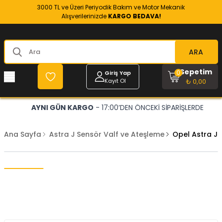
3000 TL ve Üzeri Periyodik Bakım ve Motor Mekanik
Alışverilerinizde
KARGO BEDAVA!
ARA
Sepetim
0
Giriş Yap
Kayıt Ol
₺ 0,00
AYNI GÜN KARGO
- 17:00’DEN ÖNCEKİ SİPARİŞLERDE
Ana Sayfa
Astra J Sensör Valf ve Ateşleme
Opel Astra J 