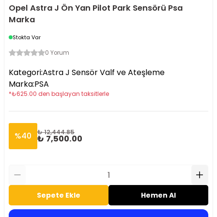
Opel Astra J Ön Yan Pilot Park Sensörü Psa
Marka
Stokta Var
0 Yorum
Kategori
:
Astra J Sensör Valf ve Ateşleme
Marka
:
PSA
*
₺
625.00
den başlayan taksitlerle
₺ 12,444.85
%
40
₺ 7,500.00
Sepete Ekle
Hemen Al