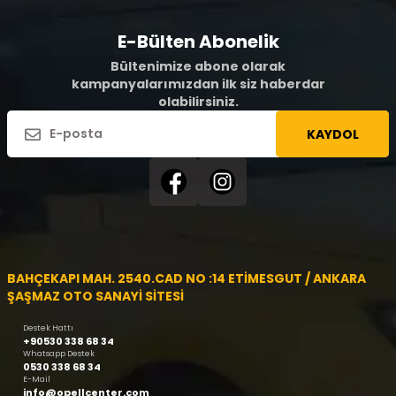
E-Bülten Abonelik
Bültenimize abone olarak
kampanyalarımızdan ilk siz haberdar
olabilirsiniz.
KAYDOL
BAHÇEKAPI MAH. 2540.CAD NO :14 ETİMESGUT / ANKARA
ŞAŞMAZ OTO SANAYİ SİTESİ
Destek Hattı
+90530 338 68 34
Whatsapp Destek
0530 338 68 34
E-Mail
info@opellcenter.com