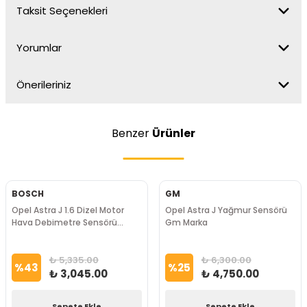
Taksit Seçenekleri
Yorumlar
Önerileriniz
Benzer
Ürünler
BOSCH
GM
Opel Astra J 1.6 Dizel Motor
Opel Astra J Yağmur Sensörü
Hava Debimetre Sensörü
Gm Marka
BOSCH Marka
₺ 5,335.00
₺ 6,300.00
%
43
%
25
₺ 3,045.00
₺ 4,750.00
Sepete Ekle
Sepete Ekle