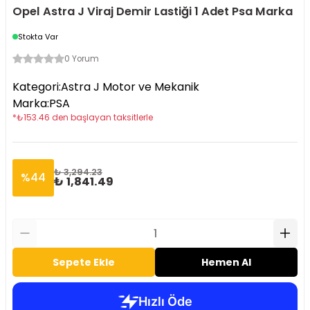
Opel Astra J Viraj Demir Lastiği 1 Adet Psa Marka
Stokta Var
0 Yorum
Kategori
:
Astra J Motor ve Mekanik
Marka
:
PSA
*
₺
153.46
den başlayan taksitlerle
₺ 3,294.23
%
44
₺ 1,841.49
Sepete Ekle
Hemen Al