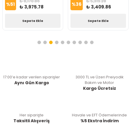
₺ 8,170.86
₺ 5,319.28
%
51
%
36
₺ 3,975.78
₺ 3,409.86
Sepete Ekle
Sepete Ekle
17:00’e kadar verilen siparişler
3000 TL ve Üzeri Preiyodik
Aynı Gün Kargo
Bakım ve Motor
Kargo Ücretsiz
Her siparişte
Havale ve EFT Ödemelerinde
Taksitli Alışveriş
%5 Ekstra İndirim