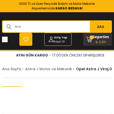
3000 TL ve Üzeri Periyodik Bakım ve Motor Mekanik
Alışverilerinizde
KARGO BEDAVA!
ARA
Sepetim
0
Giriş Yap
Kayıt Ol
₺ 0,00
AYNI GÜN KARGO
- 17:00’DEN ÖNCEKİ SİPARİŞLERDE
Ana Sayfa
Astra J Motor ve Mekanik
Opel Astra J Viraj D