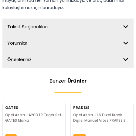
ihtiyaçlarınızda her zaman yanınızdayız ve araç bakımınızı
kolaylaştırmak için buradayız.
Taksit Seçenekleri
Yorumlar
Önerileriniz
Benzer
Ürünler
GATES
PRAKSİS
Opel Astra J A20DTR Triger Seti
Opel Astra J 1.6 Dizel Krank
GATES Marka
Dişlisi Manuel Vites PRAKSSIS
Marka