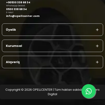
+90530 338 68 34
Whatsapp Destek
0530 338 68 34
E-Mail
info@opellcenter.com
Üyelik
Kurumsal
Alışveriş
Copyright © 2026 OPELLCENTER | Tüm hakları saklıdır.
| Reliefers
Digital