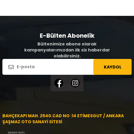
E-Bülten Abonelik
Bültenimize abone olarak
kampanyalarımızdan ilk siz haberdar
olabilirsiniz.
KAYDOL
BAHÇEKAPI MAH. 2540.CAD NO :14 ETİMESGUT / ANKARA
ŞAŞMAZ OTO SANAYİ SİTESİ
Destek Hattı