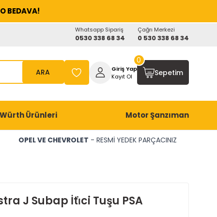
O BEDAVA!
Whatsapp Sipariş
Çağrı Merkezi
0530 338 68 34
0 530 338 68 34
0
Giriş Yap
ARA
Sepetim
Kayıt Ol
Würth Ürünleri
Motor Şanzıman
OPEL VE CHEVROLET
- RESMİ YEDEK PARÇACINIZ
tra J Subap İti̇ci Tuşu PSA