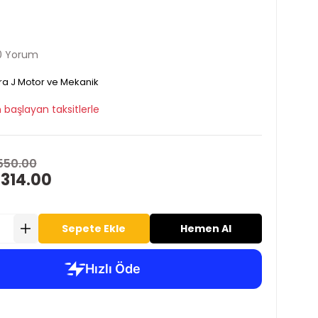
0 Yorum
ra J Motor ve Mekanik
 başlayan taksitlerle
550.00
 314.00
Sepete Ekle
Hemen Al