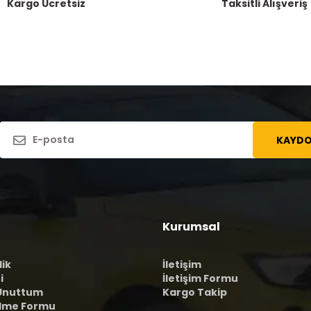
Kargo Ücretsiz
Taksitli Alışveriş
KAYDO
Kurumsal
lik
İletişim
i
İletişim Formu
 Unuttum
Kargo Takip
ilme Formu