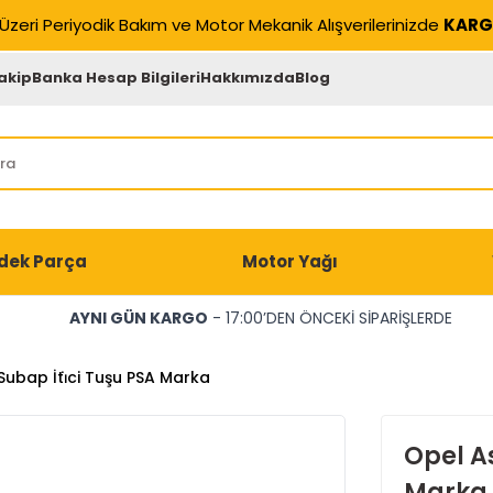
Üzeri Periyodik Bakım ve Motor Mekanik Alışverilerinizde
KARG
akip
Banka Hesap Bilgileri
Hakkımızda
Blog
dek Parça
Motor Yağı
AYNI GÜN KARGO
- 17:00’DEN ÖNCEKİ SİPARİŞLERDE
Subap İti̇ci Tuşu PSA Marka
Opel As
Marka