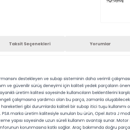
Paylaş
Taksit Seçenekleri
Yorumlar
rmansını destekleyen ve subap sisteminin daha verimli çalışması
ım ve güvenilir sürüş deneyimi için kaliteli yedek parçaların ön
nıklı üretim kalitesi sayesinde kullanıcıların beklentilerini karşı
ngeli çalışmasına yardımcı olan bu parça, zamanla oluşabilecek a
reketleri gibi durumlarda kaliteli bir subap itici tuşu kullanımı 
PSA marka üretim kalitesiyle sunulan bu ürün, Opel Astra J mode
me yapısı sayesinde uzun süreli kullanım avantajı sunar. Motor iç
forunun korunmasına katkı sağlar. Araç bakımında doğru parçanı