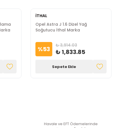
İTHAL
Opel Astra J 1.6 Dizel Yağ
O
Marka
Soğutucu İthal Marka
P
S
₺ 3,914.03
%
53
₺ 1,833.85
Sepete Ekle
Havale ve EFT Ödemelerinde