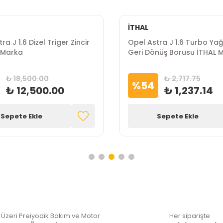
İTHAL
ra J 1.6 Dizel Triger Zincir
Opel Astra J 1.6 Turbo Yağlama
 Marka
Geri Dönüş Borusu İTHAL 
₺ 18,500.00
₺ 2,717.75
%
54
₺ 12,500.00
₺ 1,237.14
Sepete Ekle
Sepete Ekle
 Üzeri Preiyodik Bakım ve Motor
Her siparişte