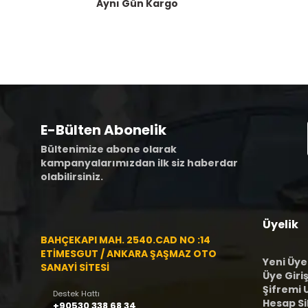
Aynı Gün Kargo
E-Bülten Abonelik
Bültenimize abone olarak
kampanyalarımızdan ilk siz haberdar
olabilirsiniz.
Üyelik
BAHÇEKAPI MAH. 2540.CAD NO :14
ETİMESGUT / ANKARA ŞAŞMAZ OTO
Yeni Üye
SANAYİ SİTESİ
Üye Giriş
Şifremi
Destek Hattı
Hesap S
+90530 338 68 34