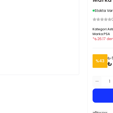
Stokta Var
Kategori
:
Ast
Marka
:
PSA
*
₺
26.17
den
₺ 
%
43
₺