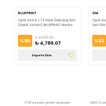
BLUEPRINT
GM
Opel Astra J 1.3 Dizel Debriyaj Seti
Opel Ast
(Sabit Volant) BLUEPRINT Marka
Seti GM
₺ 9,630.85
%
50
%
32
₺ 4,786.07
Sepete Ekle
17:00’e kadar verilen siparişler
3000 TL ve