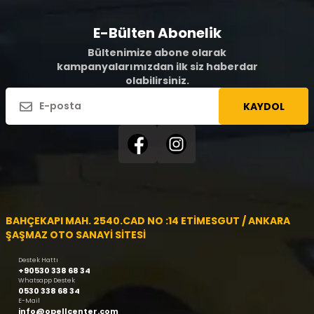
E-Bülten Abonelik
Bültenimize abone olarak
kampanyalarımızdan ilk siz haberdar
olabilirsiniz.
KAYDOL
BAHÇEKAPI MAH. 2540.CAD NO :14 ETİMESGUT / ANKARA
ŞAŞMAZ OTO SANAYİ SİTESİ
Destek Hattı
+90530 338 68 34
Whatsapp Destek
0530 338 68 34
E-Mail
info@opellcenter.com