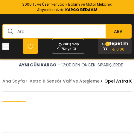
3000 TL ve Üzeri Periyodik Bakım ve Motor Mekanik
Alışverilerinizde
KARGO BEDAVA!
ARA
Sepetim
0
Giriş Yap
Kayıt Ol
₺ 0,00
AYNI GÜN KARGO
- 17:00’DEN ÖNCEKİ SİPARİŞLERDE
Ana Sayfa
Astra K Sensör Valf ve Ateşleme
Opel Astra K B