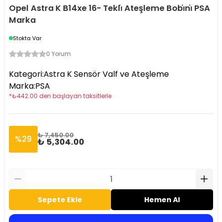
Opel Astra K B14xe 16- Tekli̇ Ateşleme Bobi̇ni̇ PSA
Marka
Stokta Var
0 Yorum
Kategori
:
Astra K Sensör Valf ve Ateşleme
Marka
:
PSA
*
₺
442.00
den başlayan taksitlerle
₺ 7,450.00
%
29
₺ 5,304.00
Sepete Ekle
Hemen Al