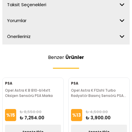
Taksit Seçenekleri
Yorumlar
Önerileriniz
Benzer
Ürünler
PSA
PSA
Opel Astra K B B10-b14xft
Opel Astra K F12shl Turbo
Oksi̇jen Sensörü PSA Marka
Radyatör Basınç Sensörü PSA
Marka
₺ 8,550.00
₺ 4,500.00
%
15
%
13
₺ 7,254.00
₺ 3,900.00
Sepete Ekle
Sepete Ekle