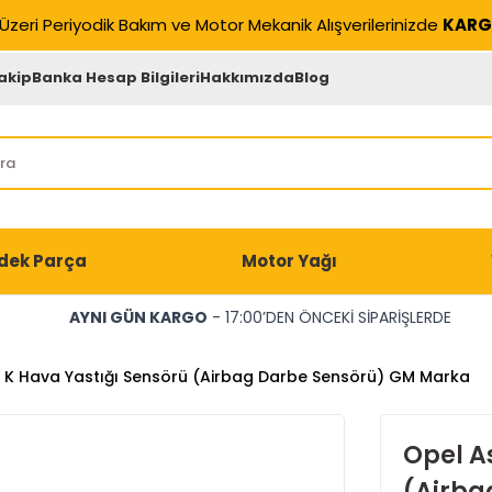
Üzeri Periyodik Bakım ve Motor Mekanik Alışverilerinizde
KARG
akip
Banka Hesap Bilgileri
Hakkımızda
Blog
dek Parça
Motor Yağı
AYNI GÜN KARGO
- 17:00’DEN ÖNCEKİ SİPARİŞLERDE
 K Hava Yastığı Sensörü (Airbag Darbe Sensörü) GM Marka
Opel A
(Airba