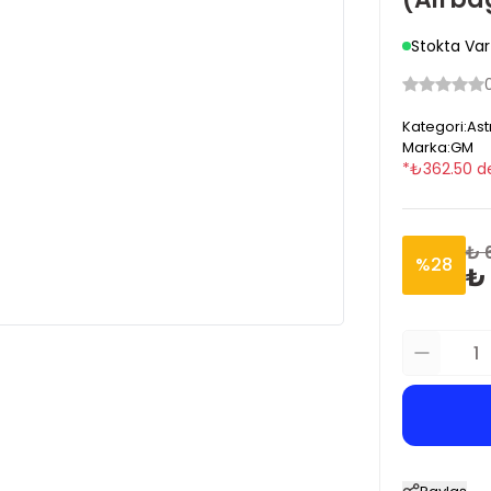
Stokta Var
Kategori
:
Ast
Marka
:
GM
*
₺
362.50
d
₺ 
%
28
₺