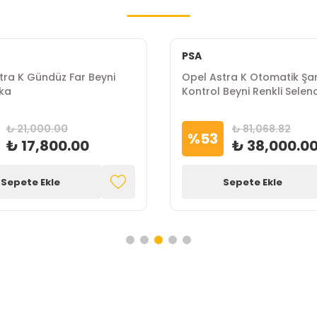
PSA
tra K Gündüz Far Beyni
Opel Astra K Otomatik Ş
ka
Kontrol Beyni Renkli Selen
Marka
₺ 21,000.00
₺ 81,068.82
%
53
₺ 17,800.00
₺ 38,000.0
Sepete Ekle
Sepete Ekle