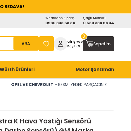
O BEDAVA!
Whatsapp Sipariş
Çağrı Merkezi
0530 338 68 34
0 530 338 68 34
0
Giriş Yap
ARA
Sepetim
Kayıt Ol
Würth Ürünleri
Motor Şanzıman
OPEL VE CHEVROLET
- RESMİ YEDEK PARÇACINIZ
stra K Hava Yastığı Sensörü
g Darbe Sensörü) GM Marka