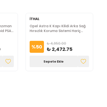
İTHAL
İ
anzıman
Opel Astra K Kapı Kilidi Arka Sağ
O
oid PSA
Hırsızlık Koruma Sistemi Hariç
I
İthal Marka
₺ 4,950.00
%
50
0
₺ 2,472.75
Sepete Ekle