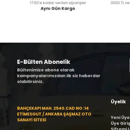
17:00’e kadar verilen siparişler
3000 TL ve
Aynı Gün Kargo
E-Bülten Abonelik
Bültenimize abone olarak
kampanyalarımızdan ilk siz haberdar
olabilirsiniz.
Üyelik
BAHÇEKAPI MAH. 2540.CAD NO :14
ETİMESGUT / ANKARA ŞAŞMAZ OTO
Yeni Üye
SANAYİ SİTESİ
Üye Giriş
Şifremi