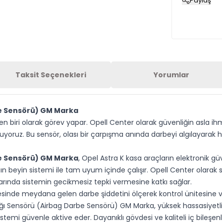
Paylaş
Taksit Seçenekleri
Yorumlar
be Sensörü) GM Marka
nden biri olarak görev yapar. Opell Center olarak güvenliğin asla 
uruyoruz. Bu sensör, olası bir çarpışma anında darbeyi algılayara
be Sensörü) GM Marka
, Opel Astra K kasa araçların elektronik gü
cın beyin sistemi ile tam uyum içinde çalışır. Opell Center olar
rında sistemin gecikmesiz tepki vermesine katkı sağlar.
gesinde meydana gelen darbe şiddetini ölçerek kontrol ünitesine ve
ı Sensörü (Airbag Darbe Sensörü) GM Marka, yüksek hassasiyetli 
emi güvenle aktive eder. Dayanıklı gövdesi ve kaliteli iç bileşen