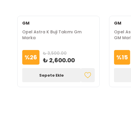
GM
GM
Opel Astra K Buji Takımı Gm
Opel As
Marka
GM Mar
₺ 3,500.00
%
26
%
15
₺ 2,600.00
Sepete Ekle