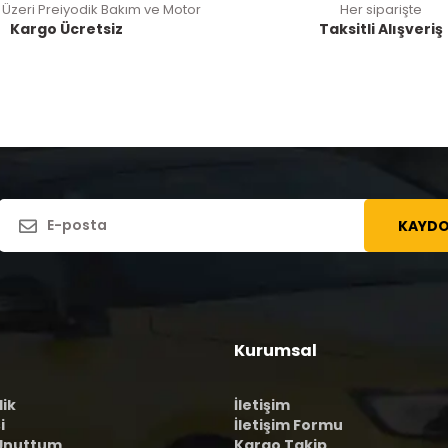
 Üzeri Preiyodik Bakım ve Motor
Her siparişte
Kargo Ücretsiz
Taksitli Alışveriş
KAYDO
Kurumsal
lik
İletişim
i
İletişim Formu
 Unuttum
Kargo Takip