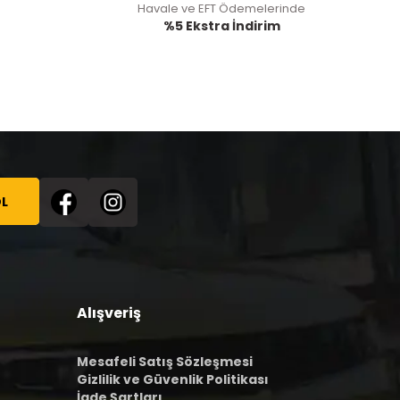
Havale ve EFT Ödemelerinde
%5 Ekstra İndirim
L
Alışveriş
Mesafeli Satış Sözleşmesi
Gizlilik ve Güvenlik Politikası
İade Şartları