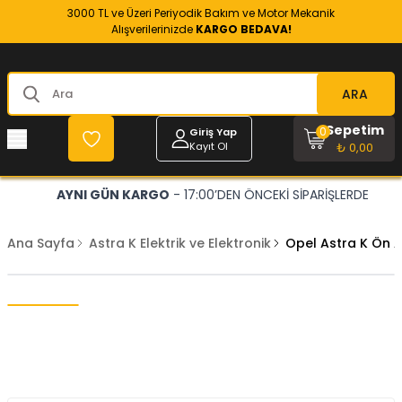
3000 TL ve Üzeri Periyodik Bakım ve Motor Mekanik
Alışverilerinizde
KARGO BEDAVA!
ARA
Sepetim
0
Giriş Yap
Kayıt Ol
₺ 0,00
AYNI GÜN KARGO
- 17:00’DEN ÖNCEKİ SİPARİŞLERDE
Ana Sayfa
Astra K Elektrik ve Elektronik
Opel Astra K Ön 