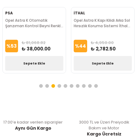
PSA
İTHAL
Opel Astra K Otomatik
Opel Astra K Kapı Kilidi Arka Sol
Şanzıman Kontrol Beyni Renkli
Hırsızlık Koruma Sistemi İthal
Selenoid PSA Marka
Marka
₺ 81,068.82
₺ 4,950.00
%
53
%
44
₺ 38,000.00
₺ 2,782.50
Sepete Ekle
Sepete Ekle
17:00’e kadar verilen siparişler
3000 TL ve Üzeri Preiyodik
Aynı Gün Kargo
Bakım ve Motor
Kargo Ücretsiz