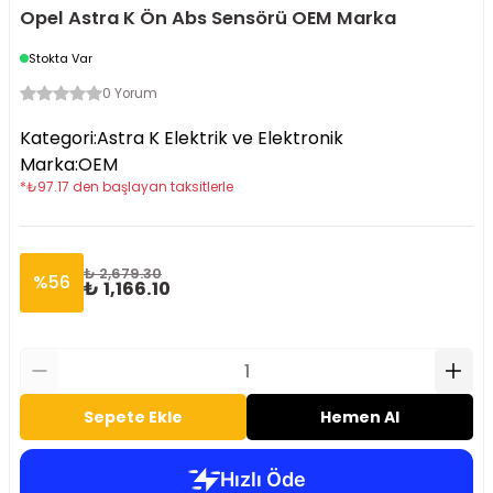
Opel Astra K Ön Abs Sensörü OEM Marka
Stokta Var
0 Yorum
Kategori
:
Astra K Elektrik ve Elektronik
Marka
:
OEM
*
₺
97.17
den başlayan taksitlerle
₺ 2,679.30
%
56
₺ 1,166.10
Sepete Ekle
Hemen Al