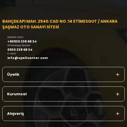
BAHÇEKAPI MAH. 2540.CAD NO :14 ETİMESGUT / ANKARA
ŞAŞMAZ OTO SANAYİ SİTESİ
Destek Hattı
+90530 338 68 34
Whatsapp Destek
0530 338 68 34
E-Mail
info@opellcenter.com
Üyelik
Kurumsal
Alışveriş