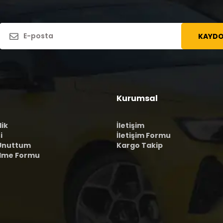
KAYDO
Kurumsal
lik
İletişim
i
İletişim Formu
 Unuttum
Kargo Takip
ilme Formu