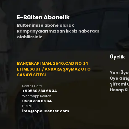
E-Bülten Abonelik
Bültenimize abone olarak
kampanyalarımızdan ilk siz haberdar
olabilirsiniz.
Üyelik
BAHÇEKAPI MAH. 2540.CAD NO :14
ETİMESGUT / ANKARA ŞAŞMAZ OTO
Yeni Üye
SANAYİ SİTESİ
Üye Giriş
Şifremi
Destek Hattı
Hesap S
+90530 338 68 34
Whatsapp Destek
0530 338 68 34
E-Mail
info@opellcenter.com