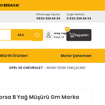
O BEDAVA!
Whatsapp Sipariş
Çağrı Merkezi
0530 338 68 34
0 530 338 68 34
0
Giriş Yap
ARA
Sepetim
Kayıt Ol
Würth Ürünleri
Motor Şanzıman
OPEL VE CHEVROLET
- RESMİ YEDEK PARÇACINIZ
orsa B Yağ Müşürü Gm Marka