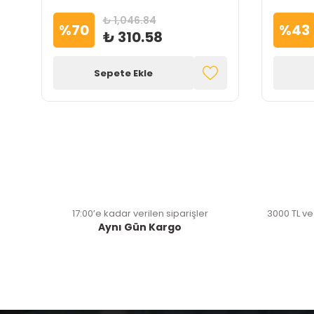
₺ 1,046.84
%
70
%
43
₺ 310.58
Sepete Ekle
17:00’e kadar verilen siparişler
3000 TL ve
Aynı Gün Kargo