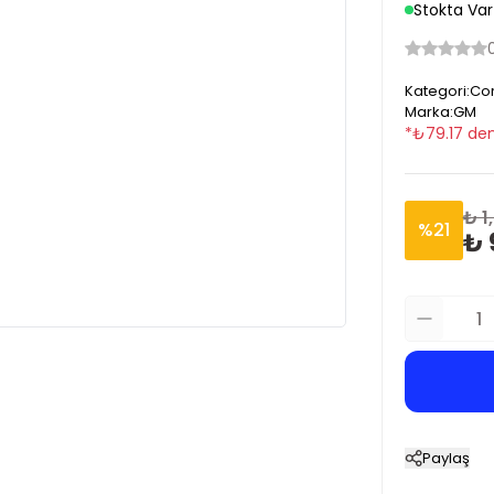
Stokta Var
Kategori
:
Cor
Marka
:
GM
*
₺
79.17
den
₺ 1
%
21
₺ 
Paylaş