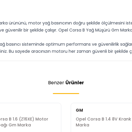
ka ürününü, motor yağ basıncının doğru şekilde ölçülmesini iste
 ve güvenilir bir şekilde çalışır. Opel Corsa B Yağ Müşürü Gm Mark
sıncı sisteminde optimum performans ve güvenilirlik sağlar. Opel
siniz. Bu sayede aracınızın motoru her zaman güvenli bir şekilde ça
Benzer
Ürünler
GM
rsa B 1.6 (Z16XE) Motor
Opel Corsa B 1.4 8V Krank 
pağı Gm Marka
Marka