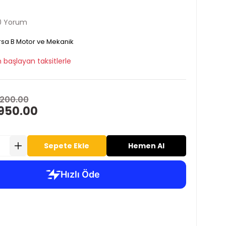
0 Yorum
sa B Motor ve Mekanik
 başlayan taksitlerle
,200.00
950.00
Sepete Ekle
Hemen Al