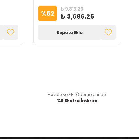
₺ 9,816.26
%
62
₺ 3,686.25
Sepete Ekle
Havale ve EFT Ödemelerinde
%5 Ekstra İndirim