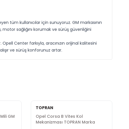
yen tüm kullanıcılar için sunuyoruz. GM markasının
a, motor sağlığını korumak ve sürüş güvenliğini
l Center farkıyla, aracınızın orijinal kalitesini
lışır ve sürüş konforunuz artar.
TOPRAN
Mili GM
Opel Corsa B Vites Kol
O
Mekanizması TOPRAN Marka
S
T