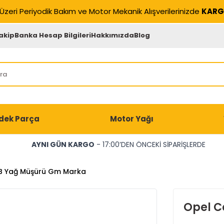
Üzeri Periyodik Bakım ve Motor Mekanik Alışverilerinizde
KARG
akip
Banka Hesap Bilgileri
Hakkımızda
Blog
dek Parça
Motor Yağı
AYNI GÜN KARGO
- 17:00’DEN ÖNCEKİ SİPARİŞLERDE
B Yağ Müşürü Gm Marka
Opel C