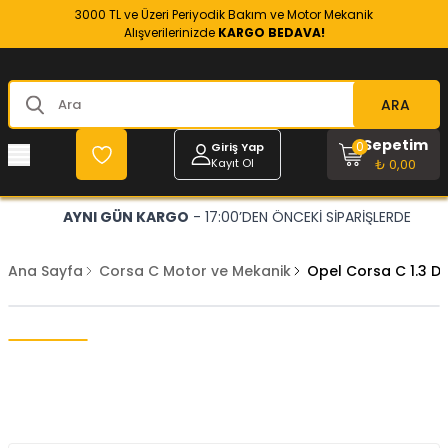
3000 TL ve Üzeri Periyodik Bakım ve Motor Mekanik
Alışverilerinizde
KARGO BEDAVA!
ARA
Sepetim
0
Giriş Yap
Kayıt Ol
₺ 0,00
AYNI GÜN KARGO
- 17:00’DEN ÖNCEKİ SİPARİŞLERDE
Ana Sayfa
Corsa C Motor ve Mekanik
Opel Corsa C 1.3 D