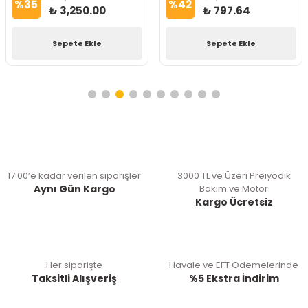
%
35
%
42
₺ 3,250.00
₺ 797.64
Sepete Ekle
Sepete Ekle
17:00’e kadar verilen siparişler
3000 TL ve Üzeri Preiyodik
Aynı Gün Kargo
Bakım ve Motor
Kargo Ücretsiz
Her siparişte
Havale ve EFT Ödemelerinde
Taksitli Alışveriş
%5 Ekstra İndirim