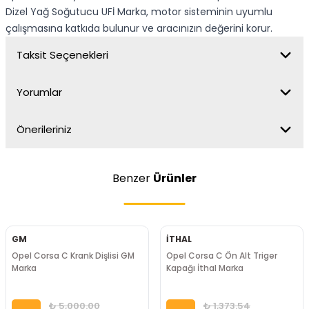
Dizel Yağ Soğutucu UFİ Marka, motor sisteminin uyumlu
çalışmasına katkıda bulunur ve aracınızın değerini korur.
Taksit Seçenekleri
Yorumlar
Önerileriniz
Benzer
Ürünler
GM
İTHAL
Opel Corsa C Krank Dişlisi GM
Opel Corsa C Ön Alt Triger
Marka
Kapağı İthal Marka
₺ 5,000.00
₺ 1,373.54