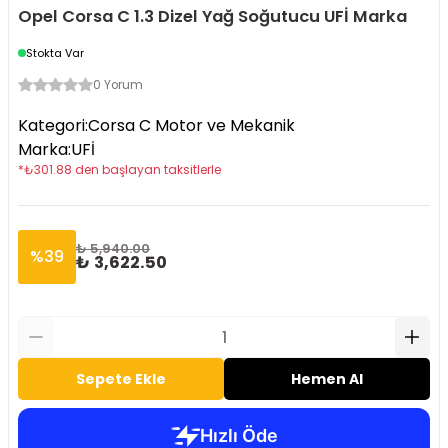
Opel Corsa C 1.3 Dizel Yağ Soğutucu UFİ Marka
Stokta Var
0 Yorum
Kategori
:
Corsa C Motor ve Mekanik
Marka
:
UFİ
*
₺
301.88
den başlayan taksitlerle
₺ 5,940.00
%
39
₺ 3,622.50
Sepete Ekle
Hemen Al