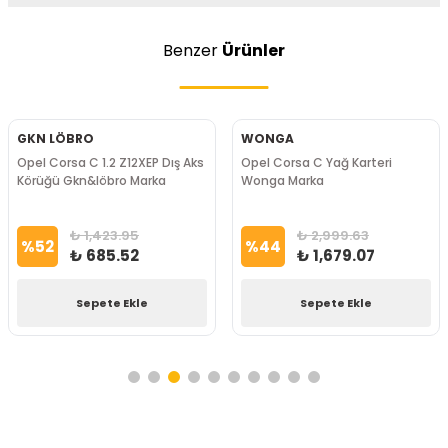
Benzer
Ürünler
GKN LÖBRO
WONGA
Opel Corsa C 1.2 Z12XEP Dış Aks
Opel Corsa C Yağ Karteri
Körüğü Gkn&löbro Marka
Wonga Marka
₺ 1,423.95
₺ 2,999.63
%
52
%
44
₺ 685.52
₺ 1,679.07
Sepete Ekle
Sepete Ekle