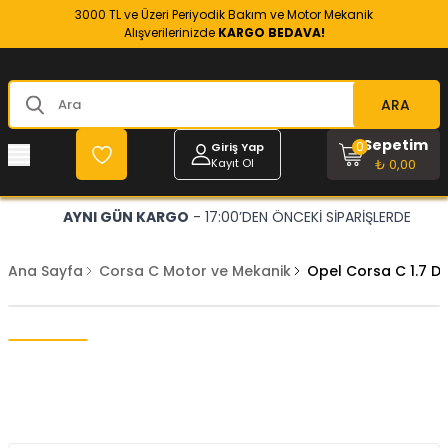
3000 TL ve Üzeri Periyodik Bakım ve Motor Mekanik
Alışverilerinizde
KARGO BEDAVA!
ARA
Sepetim
0
Giriş Yap
Kayıt Ol
₺ 0,00
AYNI GÜN KARGO
- 17:00’DEN ÖNCEKİ SİPARİŞLERDE
Ana Sayfa
Corsa C Motor ve Mekanik
Opel Corsa C 1.7 