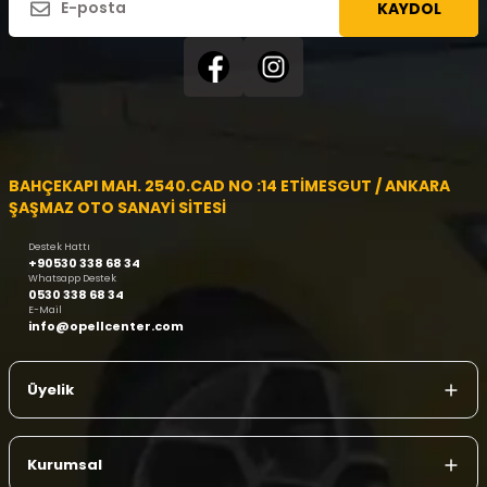
KAYDOL
BAHÇEKAPI MAH. 2540.CAD NO :14 ETİMESGUT / ANKARA
ŞAŞMAZ OTO SANAYİ SİTESİ
Destek Hattı
+90530 338 68 34
Whatsapp Destek
0530 338 68 34
E-Mail
info@opellcenter.com
Üyelik
Kurumsal