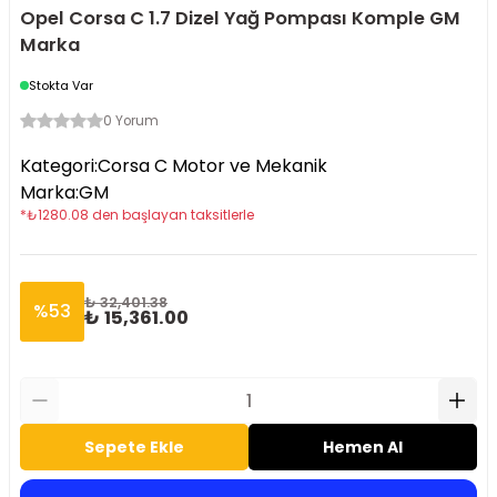
Opel Corsa C 1.7 Dizel Yağ Pompası Komple GM
Marka
Stokta Var
0 Yorum
Kategori
:
Corsa C Motor ve Mekanik
Marka
:
GM
*
₺
1280.08
den başlayan taksitlerle
₺ 32,401.38
%
53
₺ 15,361.00
Sepete Ekle
Hemen Al