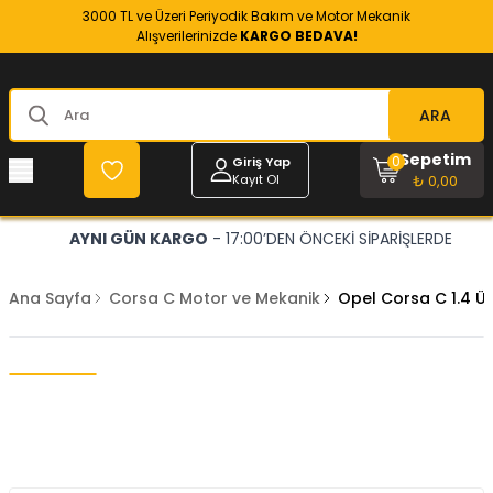
3000 TL ve Üzeri Periyodik Bakım ve Motor Mekanik
Alışverilerinizde
KARGO BEDAVA!
ARA
Sepetim
0
Giriş Yap
Kayıt Ol
₺ 0,00
AYNI GÜN KARGO
- 17:00’DEN ÖNCEKİ SİPARİŞLERDE
Ana Sayfa
Corsa C Motor ve Mekanik
Opel Corsa C 1.4 