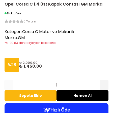
Opel Corsa C 1.4 Üst Kapak Contası GM Marka
Stokta Var
0 Yorum
Kategori
:
Corsa C Motor ve Mekanik
Marka
:
GM
*
₺
120.83
den başlayan taksitlerle
₺ 2,000.00
%
28
₺ 1,450.00
Sepete Ekle
Hemen Al