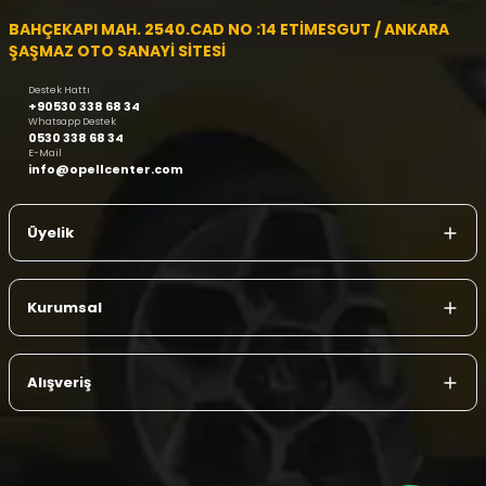
BAHÇEKAPI MAH. 2540.CAD NO :14 ETİMESGUT / ANKARA
ŞAŞMAZ OTO SANAYİ SİTESİ
Destek Hattı
+90530 338 68 34
Whatsapp Destek
0530 338 68 34
E-Mail
info@opellcenter.com
Üyelik
Kurumsal
Alışveriş