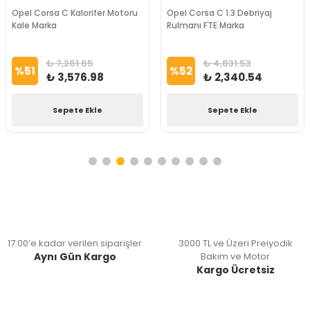
Opel Corsa C Kalorifer Motoru
Opel Corsa C 1.3 Debriyaj
Kale Marka
Rulmanı FTE Marka
₺ 7,261.65
₺ 4,831.53
%
51
%
52
₺ 3,576.98
₺ 2,340.54
Sepete Ekle
Sepete Ekle
17:00’e kadar verilen siparişler
3000 TL ve Üzeri Preiyodik
Aynı Gün Kargo
Bakım ve Motor
Kargo Ücretsiz